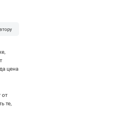
втору
е,
т
да цена
 от
ь те,