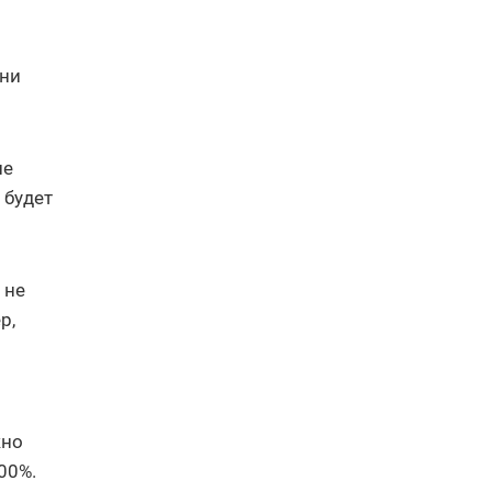
они
ие
 будет
 не
р,
жно
00%.