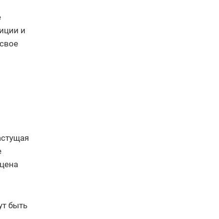
е
зиции и
 свое
астущая
е
 цена
ут быть