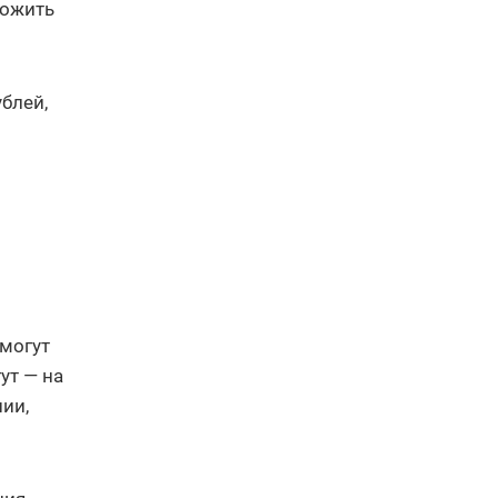
ножить
блей,
 могут
ут — на
ии,