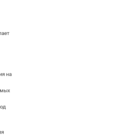
лает
ия на
емых
иод
ля