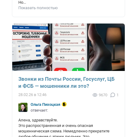
Но...
Показать полностью
Звонки из Почты России, Госуслуг, ЦБ
и ФСБ — мошенники ли это?
28.02.26 в 12:46
9670
1
Ольга Пихоцкая
отвечает:
Алена, здравствуйте.
Это распространенная и очень опасная
мошенническая схема. Немедленно прекратите
любое общение с этими людьми. Это...