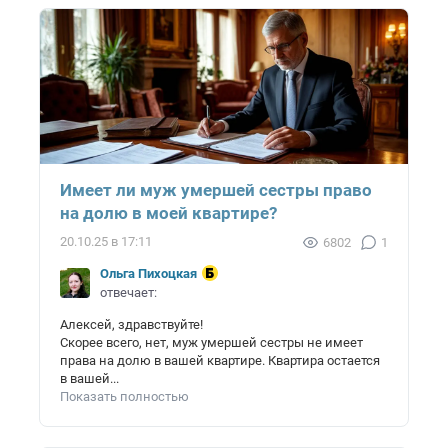
Имеет ли муж умершей сестры право
на долю в моей квартире?
20.10.25 в 17:11
6802
1
Ольга Пихоцкая
отвечает:
Алексей, здравствуйте!
Скорее всего, нет, муж умершей сестры не имеет
права на долю в вашей квартире. Квартира остается
в вашей...
Показать полностью