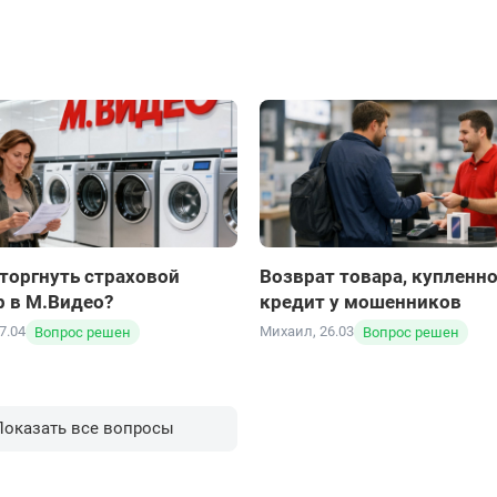
куда же делась эта бумага
блокировка счета и за
выдавались? Операционист
авились условия. Перед
Открыл счет в озон банке 
связаться с этим отделом,
ентам и сроку, сотрудник
счета! Поступления только
не советую пользоваться у
о не навязывал.
поддержка заблокирована,
 осталось очень хорошее,
Общаются только по EMAIL
выводить отказываютя на 
добровольно рекомендуют 
для вывода средств или п
рекомендация владельцам
счета и выводите деньги п
торгнуть страховой
Возврат товара, купленно
Мыльный пузырь который 
р в М.Видео?
кредит у мошенников
7.04
Михаил, 26.03
Вопрос решен
Вопрос решен
ВТБ Банк
татья
Показать все
вопросы
благодарность сотрудн
ь, как работает их служба
большое спасибо сотрудни