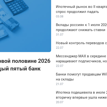
Ипотечный рынок во II кварта
спрос продолжил падать
03.08
Вклады россиян к 1 июля 2026
продолжают снижать ставки
31.07
Новый контроль переводов с 
22.07
Мессенджер MAX в середине 
рвой половине 2026
наращивают подписчиков, но
22.07
дый пятый банк
Банки помогут продавцам Wil
на склады
21.07
Ипотека подешевела в июле 2
вторичку впервые ушла ниже
20.07