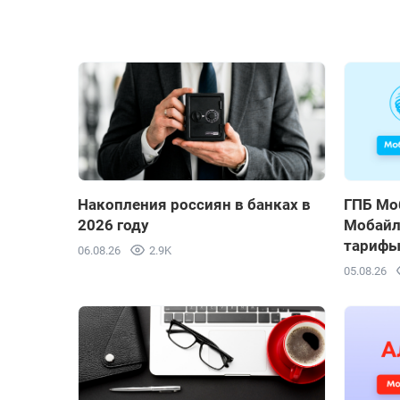
Накопления россиян в банках в
ГПБ Мо
2026 году
Мобайл)
тарифы
06.08.26
2.9K
05.08.26