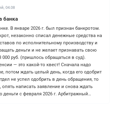
й, 04.08
в банка
ке. В январе 2026 г. был признан банкротом.
анкрот, незаконно списал денежные средства на
ставов по исполнительному производству и
ращать деньги и не желает признавать свою
 000 руб. (пришлось обращаться в суд).
нсии — это какой-то квест! Сначала надо
е, потом ждать целый день, когда его одобрит
отдел не успел одобрить в день обращения, то
, опять написать заявление и снова ждать
ю деньги с февраля 2026 г. Арбитражный
в банк бумагу с чётко указанной суммой для
ожу в банк, операционист направляет заявку на
часа прихожу снова, а операционист говорит,
и по причине того, что от арбитражного
андр, 04.08
о разрешение на снятие наличных. Вопрос: