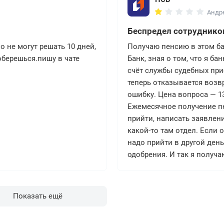
Андре
Беспредел сотруднико
 не могут решать 10 дней,
Получаю пенсию в этом бан
оберешься.пишу в чате
Банк, зная о том, что я б
счёт службы судебных при
теперь отказывается возв
ошибку. Цена вопроса — 13
Ежемесячное получение пе
прийти, написать заявлени
какой-то там отдел. Если 
надо прийти в другой день
одобрения. И так я получа
управляющий предоставил 
снятия. Но сегодня я прих
снятие наличных. Через 4 
Показать ещё
Ozon Банк
что выдачу денег запретил
алекс
управляющего не поступал