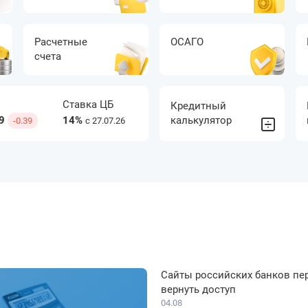
Расчетные
ОСАГО
счета
Займы на
Займы
Ставка ЦБ
Кредитный
карту
онлайн
9
14%
калькулятор
-0.39
c 27.07.26
Сайты российских банков пер
вернуть доступ
04.08