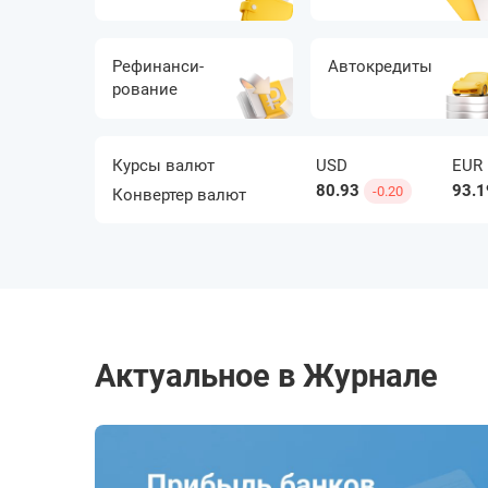
Рефинанси­
Автокредиты
рование
Банкротство
Инвестиции
Курсы валют
USD
EUR
80.93
93.1
-0.20
Конвертер валют
Актуальное в Журнале