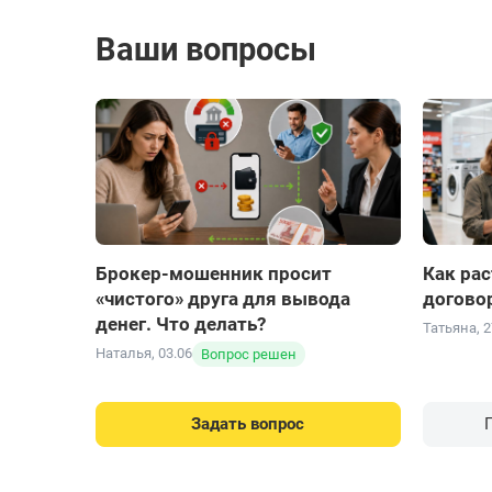
Оформила вклад
Ваши вопросы
Решила открыть вклад в ТКБ, потому что понр
оформлением уточнила пару вопросов по проц
все объяснил простым языком, ничего лишнег
Оформление достаточно быстрое. Впечатление
спасибо за качественное обслуживание)
Брокер-мошенник просит
Как рас
«чистого» друга для вывода
догово
денег. Что делать?
Татьяна, 2
Наталья, 03.06
Вопрос решен
Банк БЖФ
Артур, 04.08
Задать вопрос
Все прошло отлично
Оформлял залог на крупную сумму. Понравилос