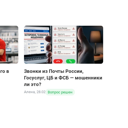
, если до сегодняшнего дня деньги
прет на вывод средств
 при мне 4 раза попыталась по телефону
3 месяца назал-за все время 8 блокировок
 но безуспешно. Если хотите жить спокойно, то
 от родственников -жены и сестры! Чат
слугами этого банка.
 ответы только шаблонные оценка -2 !
 -якобы не защищенной связи! Деньги
мои счета и счет жены, принудительно-
открыть счета в других непонятных банках
ожертвовать деньги в пользу банка. Моя
 счетов или будущим клиентам-закрывайте
ока не столкнулись с аналогичной ситуацией!
го в
Звонки из Почты России,
скоро лопнет!
Госуслуг, ЦБ и ФСБ — мошенники
ли это?
Алена, 28.02
Вопрос решен
на, 04.08
ику 702 626 76
ку горячей линии 702 626 76 за внимательное