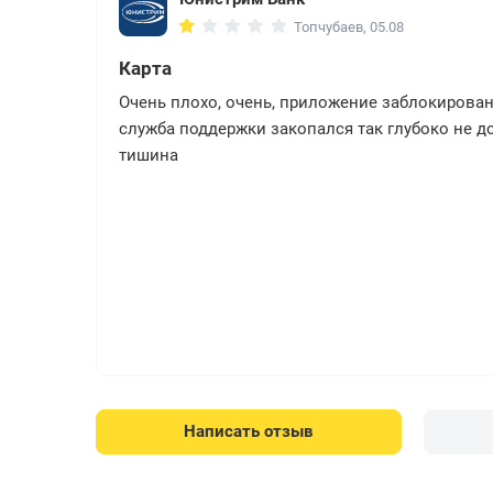
Топчубаев, 05.08
Карта
Очень плохо, очень, приложение заблокировано
служба поддержки закопался так глубоко не д
тишина
Написать отзыв
ТрансКапиталБанк
Анна, 04.08