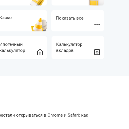
Каско
Кредитная
Показать все
история
Займы без
Срочные
Ипотечный
Калькулятор
отказа
займы
калькулятор
вкладов
естали открываться в Chrome и Safari: как