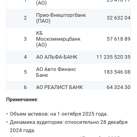
(АО)
46
АО Банк Инго
154 799 484
Прио-Внешторгбанк
47
ПАО Норвик Банк
19 518 237
2
32 632 042
(ПАО)
АКБ ФОРА-БАНК
48
105 823 361
КБ
(АО)
3
Москоммерцбанк
57 618 890
(АО)
49
КБ ЛОКО-Банк (АО)
199 193 103
4
АО АЛЬФА-БАНК
11 235 520 353
50
АО БАНК СГБ
77 925 763
АО Авто Финанс
5
183 546 084
Банк
6
АО РЕАЛИСТ БАНК
64 324 306
Примечание
7
АО БАНК ОРЕНБУРГ
:
18 957 081
8
СДМ-Банк (ПАО)
113 733 700
Объем активов: на 1 октября 2025 года.
Динамика аудитории: относительно 28 декабря
9
ООО Цифра банк
31 650 292
2024 года.
АКБ Ланта-Банк