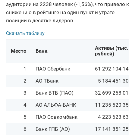
аудитории на 2238 человек (-1,56%), что привело к
снижению в рейтинге на один пункт и утрате
позиции в десятке лидеров.
Скачать таблицу
Активы (тыс. 
Место
Банк
рублей)
1
ПАО Сбербанк
61 292 104 143
2
АО ТБанк
5 184 451 301
3
Банк ВТБ (ПАО)
32 699 258 015
4
АО АЛЬФА-БАНК
11 235 520 353
5
ПАО Совкомбанк
4 223 623 639
6
Банк ГПБ (АО)
17 141 851 250