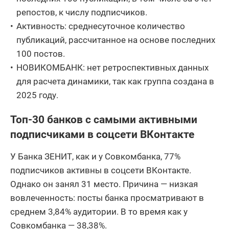
репостов, к числу подписчиков.
АО
13
Дальневосточный
62 270 873
Активность: среднесуточное количество
банк
публикаций, рассчитанное на основе последних
14
АО ОТП Банк
704 676 127
100 постов.
НОВИКОМБАНК: нет ретроспективных данных
Азиатско-
для расчета динамики, так как группа создана в
15
Тихоокеанский Банк
336 716 094
(АО)
2025 году.
16
ООО Банк Точка
340 834 090
Топ-30 банков с самыми активными
подписчиками в соцсети ВКонтакте
17
АО БАНК СГБ
77 925 763
18
АО КБ Хлынов
45 619 113
У Банка ЗЕНИТ, как и у Совкомбанка, 77%
подписчиков активны в соцсети ВКонтакте.
19
АО Почта Банк
462 241 535
Однако он занял 31 место. Причина — низкая
АКБ Абсолют Банк
вовлеченность: посты банка просматривают в
20
311 654 597
(ПАО)
среднем 3,84% аудитории. В то время как у
21
АО НС Банк
27 236 599
Совкомбанка — 38,38%.