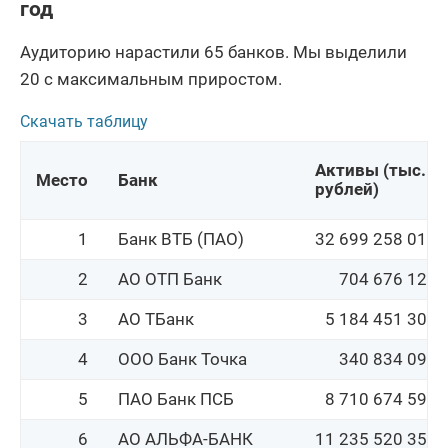
год
АО Банк Русский
18
207 145 244
Стандарт
Аудиторию нарастили 65 банков. Мы выделили
20 с максимальным приростом.
19
ПАО БАНК УРАЛСИБ
831 112 862
Скачать таблицу
КБ Ренессанс
20
104 908 619
Кредит (ООО)
Активы (тыс. 
Место
Банк
21
АО Свой Банк
рублей)
17 026 860
ПАО МОСКОВСКИЙ
22
5 489 051 304
1
Банк ВТБ (ПАО)
32 699 258 015
КРЕДИТНЫЙ БАНК
2
АО ОТП Банк
704 676 127
23
АО КБ Модульбанк
44 919 154
3
АО ТБанк
5 184 451 301
АО Авто Финанс
24
183 546 084
Банк
4
ООО Банк Точка
340 834 090
25
АО Банк ДОМ.РФ
3 840 524 293
5
ПАО Банк ПСБ
8 710 674 596
26
ПАО ЧЕЛИНДБАНК
78 585 052
6
АО АЛЬФА-БАНК
11 235 520 353