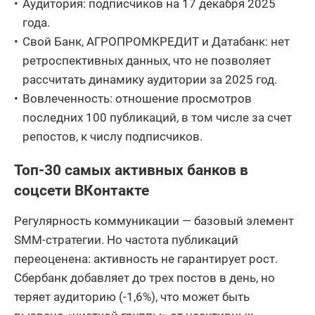
Аудитория: подписчиков на 17 декабря 2025
10
40 621 830
(АО)
года.
11
ПАО МТС-Банк
789 039 683
Свой Банк, АГРОПРОМКРЕДИТ и Датабанк: нет
ретроспективных данных, что не позволяет
12
АО Банк ДОМ.РФ
3 840 524 293
рассчитать динамику аудитории за 2025 год.
Азия-Инвест Банк
Вовлеченность: отношение просмотров
13
52 010 230
(АО)
последних 100 публикаций, в том числе за счет
репостов, к числу подписчиков.
14
АО Датабанк
17 559 635
15
АО КОШЕЛЕВ-БАНК
26 546 265
Топ-30 самых активных банков в
соцсети ВКонтакте
ПАО АКБ
16
261 465 646
Металлинвестбанк
Регулярность коммуникации — базовый элемент
КБ
SMM-стратегии. Но частота публикаций
17
ЭНЕРГОТРАНСБАНК
36 211 588
переоценена: активность не гарантирует рост.
(АО)
Сбербанк добавляет до трех постов в день, но
18
ООО Банк Точка
340 834 090
теряет аудиторию (-1,6%), что может быть