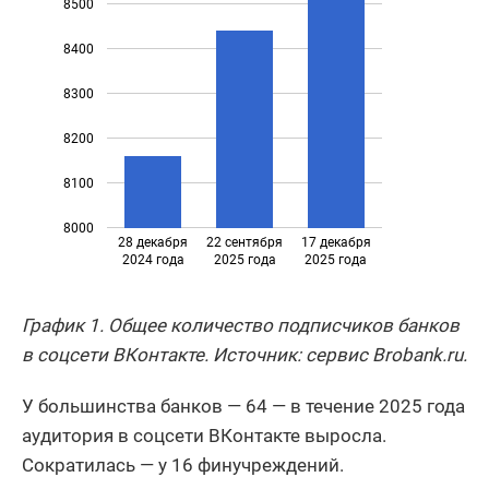
8500
27
ПАО АК БАРС БАНК
1 108 590 064
8400
ПАО МОСКОВСКИЙ
28
5 489 051 304
КРЕДИТНЫЙ БАНК
8300
29
АО Почта Банк
462 241 535
8200
30
ПАО Совкомбанк
4 223 623 639
8100
8000
28 декабря
22 сентября
17 декабря
2024 года
2025 года
2025 года
График 1. Общее количество подписчиков банков
в соцсети ВКонтакте. Источник: сервис Brobank.ru.
У большинства банков — 64 — в течение 2025 года
аудитория в соцсети ВКонтакте выросла.
Сократилась — у 16 финучреждений.