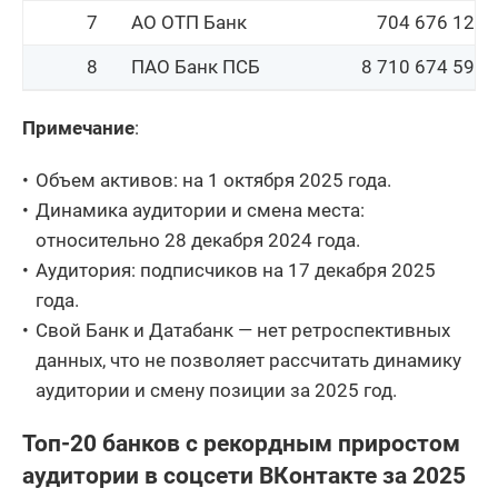
7
АО ОТП Банк
704 676 127
8
ПАО Банк ПСБ
8 710 674 596
9
ПАО МТС-Банк
789 039 683
Примечание
:
10
АО Почта Банк
462 241 535
Объем активов: на 1 октября 2025 года.
11
АО Райффайзенбанк
1 989 873 537
Динамика аудитории и смена места:
относительно 28 декабря 2024 года.
12
АО Россельхозбанк
6 365 109 903
Аудитория: подписчиков на 17 декабря 2025
13
ПАО КБ УБРиР
256 157 862
года.
Свой Банк и Датабанк — нет ретроспективных
14
ПАО АК БАРС БАНК
1 108 590 064
данных, что не позволяет рассчитать динамику
15
ООО Банк Точка
340 834 090
аудитории и смену позиции за 2025 год.
ПАО Банк Санкт-
16
1 351 466 781
Топ-20 банков с рекордным приростом
Петербург
аудитории в соцсети ВКонтакте за 2025
17
АО ЮниКредит Банк
732 182 152