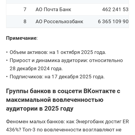
ПАО КБ Центр-
27
149 697 121
7
АО Почта Банк
462 241 535
инвест
8
АО Россельхозбанк
6 365 109 903
28
ПАО Банк Синара
164 372 564
9
ПАО АК БАРС БАНК
1 108 590 064
29
СДМ-Банк (ПАО)
113 733 700
Примечание
:
АО Авто Финанс
ПАО
10
183 546 084
30
96 571 963
Банк
Объем активов: на 1 октября 2025 года.
ЧЕЛЯБИНВЕСТБАНК
Прирост и динамика аудитории: относительно
ПАО
Азиатско-
11
96 571 963
28 декабря 2024 года.
ЧЕЛЯБИНВЕСТБАНК
31
Тихоокеанский Банк
336 716 094
Подписчиков: на 17 декабря 2025 года.
(АО)
12
ПАО БАНК УРАЛСИБ
831 112 862
ПАО СКБ Приморья
Группы банков в соцсети ВКонтакте с
32
168 943 159
13
АО МСП Банк
137 892 178
Примсоцбанк
максимальной вовлеченностью
АКБ
33
АО МСП Банк
137 892 178
аудитории в 2025 году
14
Алмазэргиэнбанк
43 118 321
АО
34
АО Экспобанк
351 417 518
Феномен малых банков: как Энергобанк достиг ER
Азиатско-
436%? Топ-3 по вовлеченности возглавляют не
35
ПАО АКИБАНК
22 111 661
15
Тихоокеанский Банк
336 716 094