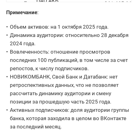
ПАО АКБ
7
261 465 646
Металлинвестбанк
Примечание
:
8
ТКБ БАНК ПАО
411 013 899
Объем активов: на 1 октября 2025 года.
ПАО
9
96 571 963
Динамика аудитории: относительно 28 декабря
ЧЕЛЯБИНВЕСТБАНК
2024 года.
10
ПАО ЧЕЛИНДБАНК
78 585 052
Вовлеченность: отношение просмотров
последних 100 публикаций, в том числе за счет
11
АО КБ Хлынов
45 619 113
репостов, к числу подписчиков.
12
ООО Цифра банк
31 650 292
НОВИКОМБАНК, Свой Банк и Датабанк: нет
ретроспективных данных, что не позволяет
КБ
13
ЭНЕРГОТРАНСБАНК
36 211 588
рассчитать динамику аудитории и смену
(АО)
позиции за прошедшую часть 2025 года.
Активных подписчиков: доля аудитории группы
14
АО ОТП Банк
704 676 127
банка, которая заходила в целом во ВКонтакте
15
АО ТБанк
5 184 451 301
за последний месяц.
16
ООО Банк Точка
340 834 090