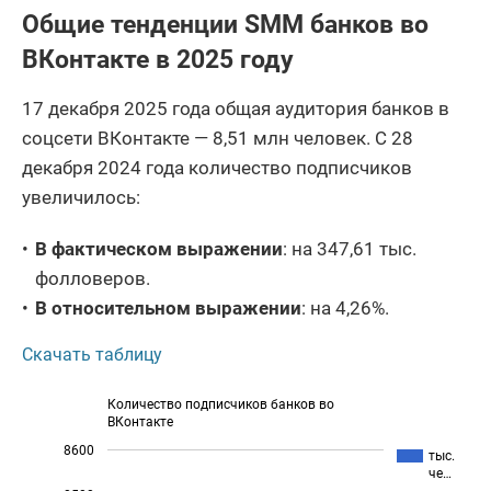
Общие тенденции SMM банков во
17
АО Банк Акцепт
26 589 081
ВКонтакте в 2025 году
18
ПАО НБД-Банк
40 514 725
17 декабря 2025 года общая аудитория банков в
19
АО БАНК СНГБ
123 332 006
соцсети ВКонтакте — 8,51 млн человек. С 28
КБ Кубань Кредит
декабря 2024 года количество подписчиков
20
230 914 959
ООО
увеличилось:
21
Банк КУБ (АО)
49 536 744
В фактическом выражении
: на 347,61 тыс.
22
АО Датабанк
17 559 635
фолловеров.
В относительном выражении
: на 4,26%.
23
Банк ВТБ (ПАО)
32 699 258 015
Скачать таблицу
24
ПАО Норвик Банк
19 518 237
25
ПАО Банк ПСБ
8 710 674 596
Количество подписчиков банков во
ВКонтакте
АО КБ
8600
26
90 752 207
тыс.
Солидарность
че…