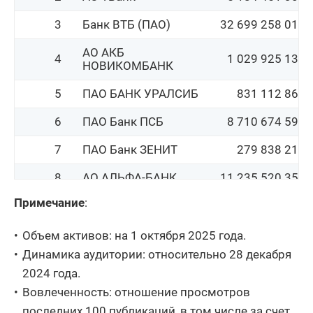
АО КБ
29
18 946 138
АГРОПРОМКРЕДИТ
3
Банк ВТБ (ПАО)
32 699 258 015
30
АО Банк Акцепт
26 589 081
АО АКБ
4
1 029 925 130
НОВИКОМБАНК
5
ПАО БАНК УРАЛСИБ
831 112 862
6
ПАО Банк ПСБ
8 710 674 596
7
ПАО Банк ЗЕНИТ
279 838 214
8
АО АЛЬФА-БАНК
11 235 520 353
Примечание
:
ПАО
9
96 571 963
ЧЕЛЯБИНВЕСТБАНК
Объем активов: на 1 октября 2025 года.
10
Банк КУБ (АО)
49 536 744
Динамика аудитории: относительно 28 декабря
2024 года.
11
Банк ГПБ (АО)
17 141 851 250
Вовлеченность: отношение просмотров
12
АО Банк Инго
154 799 484
последних 100 публикаций, в том числе за счет