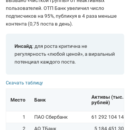
вызвано «чисткой группы» от неактивных
19
АО БКС Банк
118 976 923
пользователей. ОТП Банк увеличил число
20
АО Банк ПСКБ
68 452 597
подписчиков на 95%, публикуя в 4 раза меньше
контента (0,75 поста в день).
21
АО Солид Банк
39 995 683
22
АО ГЕНБАНК
73 134 521
Инсайд
: для роста критична не
23
ТКБ БАНК ПАО
411 013 899
регулярность «любой ценой», а виральный
24
ПАО Банк ПСБ
8 710 674 596
потенциал каждого поста.
25
ПАО АКБ АВАНГАРД
94 598 264
ПАО
Скачать таблицу
26
96 571 963
ЧЕЛЯБИНВЕСТБАНК
Активы (тыс. 
АКБ
Место
Банк
рублей)
27
Алмазэргиэнбанк
43 118 321
АО
1
ПАО Сбербанк
61 292 104 143
28
ПАО Совкомбанк
4 223 623 639
2
АО ТБанк
5 184 451 301