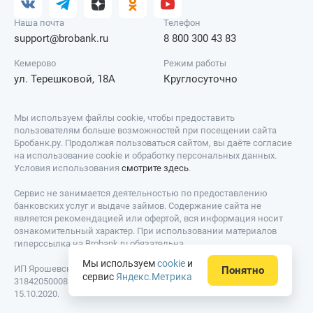
Наша почта
Телефон
support@brobank.ru
8 800 300 43 83
Кемерово
Режим работы
ул. Терешковой, 18А
Круглосуточно
Мы используем файлы cookie, чтобы предоставить
пользователям больше возможностей при посещении сайта
Бробанк.ру. Продолжая пользоваться сайтом, вы даёте согласие
на использование cookie и обработку персональных данных.
Условия использования
смотрите здесь
.
Сервис не занимается деятельностью по предоставлению
банковских услуг и выдаче займов. Содержание сайта не
является рекомендацией или офертой, вся информация носит
ознакомительный характер. При использовании материалов
гиперссылка на Brobank.ru обязательна.
Мы используем
cookie
и
ИП Ярошевский Д.И. ИНН: 423082922740. ОГРНИП:
Понятно
сервис
Яндекс.Метрика
318420500081301. Свидетельство на товарный знак № 779639 от
15.10.2020.