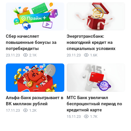
Сбер начисляет
Энерготрансбанк:
повышенные бонусы за
новогодний кредит на
потребкредиты
специальных условиях
23.11.23
2.1K
20.11.23
1.6K
Альфа-Банк разыгрывает в
МТС Банк увеличил
ВК миллион рублей
беспроцентный период по
кредитной карте
17.11.23
1.2K
15.11.23
1.7K