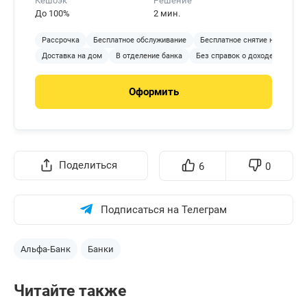
Кешбэк
Решение
До 100%
2 мин.
Рассрочка
Бесплатное обслуживание
Бесплатное снятие наличных
Доставка на дом
В отделение банка
Без справок о доходе
С 18 
Оформить
Поделиться
6
0
Подписаться на Телеграм
Альфа-Банк
Банки
Читайте также