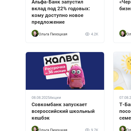
Альфа-Банк запустил
«Чер
вклад под 22% годовых:
бизн
кому доступно новое
предложение
Ольга Пихоцкая
4.2K
Ол
08.08.2025
Акции
07.08.
Совкомбанк запускает
Т-Ба
всероссийский школьный
посо
кешбэк
семе
Ольга Пихоцкая
9.7K
Ол