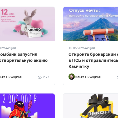
2025
Акции
13.06.2025
Акции
омбанк запустил
Откройте брокерский 
отворительную акцию
в ПСБ и отправляйтесь
Камчатку
ьга Пихоцкая
2.7K
Ольга Пихоцкая