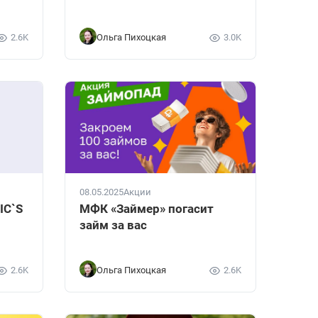
2.6K
Ольга Пихоцкая
3.0K
08.05.2025
Акции
IC`S
МФК «Займер» погасит
займ за вас
2.6K
Ольга Пихоцкая
2.6K