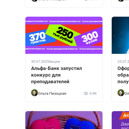
30.07.2025
Акции
25.07.
Альфа-Банк запустил
Офор
конкурс для
обра
преподавателей
полу
Ольга Пихоцкая
6.9K
Ол