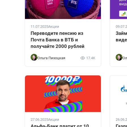
11.07.2025
Акции
09.07.
Переводите пенсию из
Займ
Почта Банка в ВТБ и
виде
получайте 2000 рублей
Ольга Пихоцкая
17.4K
Ол
27.06.2025
Акции
26.06.
Альфа-Банк платит от 10
Газп