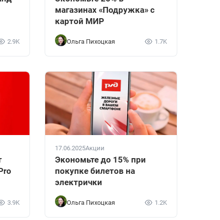
магазинах «Подружка» с
картой МИР
2.9K
Ольга Пихоцкая
1.7K
17.06.2025
Акции
т
Экономьте до 15% при
Pro
покупке билетов на
электрички
3.9K
Ольга Пихоцкая
1.2K