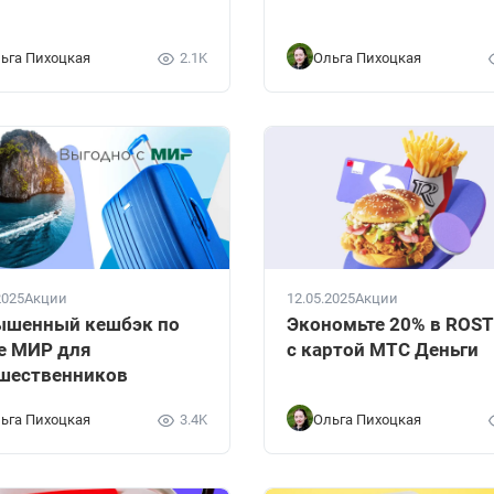
ьга Пихоцкая
2.1K
Ольга Пихоцкая
2025
Акции
12.05.2025
Акции
ышенный кешбэк по
Экономьте 20% в ROST
е МИР для
с картой МТС Деньги
шественников
ьга Пихоцкая
3.4K
Ольга Пихоцкая