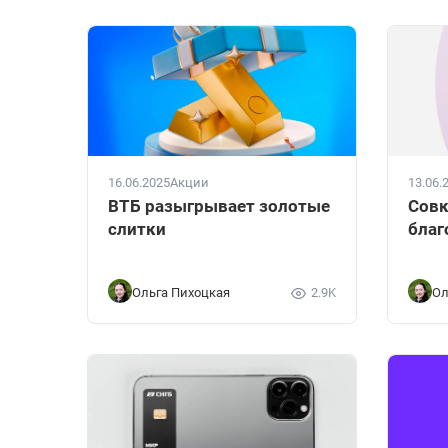
16.06.2025
Акции
13.06.
ВТБ разыгрывает золотые
Совк
слитки
благ
Ольга Пихоцкая
2.9K
Ол