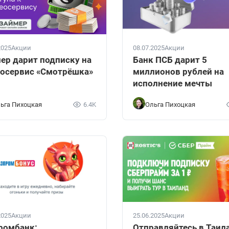
2025
Акции
08.07.2025
Акции
ер дарит подписку на
Банк ПСБ дарит 5
осервис «Смотрёшка»
миллионов рублей на
исполнение мечты
ьга Пихоцкая
6.4K
Ольга Пихоцкая
2025
Акции
25.06.2025
Акции
ромбанк:
Отправляйтесь в Таил