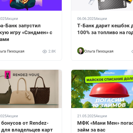
2025
Акции
06.06.2025
Акции
а-Банк запустил
Т-Банк дарит кешбэк 
кую игру «Сэндмен» с
100% за топливо на го
зами
ьга Пихоцкая
2.8K
Ольга Пихоцкая
2025
Акции
21.05.2025
Акции
 бонусов от Rendez-
МФК «Мани Мен» пога
 для владельцев карт
займ за вас