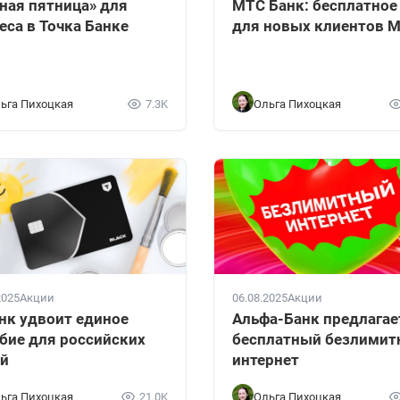
ная пятница» для
МТС Банк: бесплатное
еса в Точка Банке
для новых клиентов 
ьга Пихоцкая
7.3K
Ольга Пихоцкая
2025
Акции
06.08.2025
Акции
нк удвоит единое
Альфа-Банк предлагае
бие для российских
бесплатный безлими
й
интернет
ьга Пихоцкая
21.0K
Ольга Пихоцкая