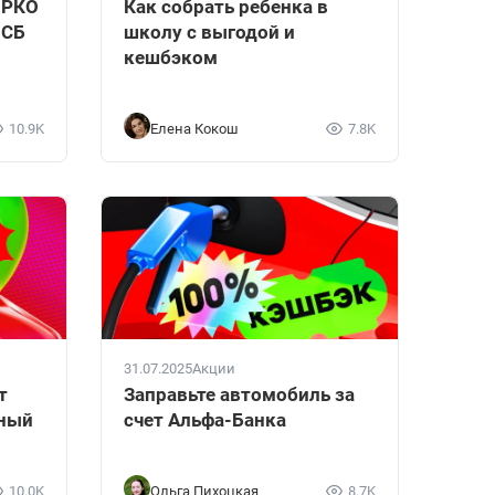
 РКО
Как собрать ребенка в
МСБ
школу с выгодой и
кешбэком
10.9K
Елена Кокош
7.8K
31.07.2025
Акции
т
Заправьте автомобиль за
тный
счет Альфа-Банка
10.0K
Ольга Пихоцкая
8.7K