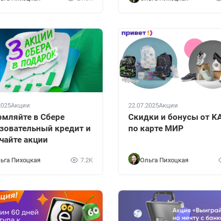
2025
Акции
22.07.2025
Акции
мляйте в Сбере
Скидки и бонусы от K
зовательный кредит и
по карте МИР
чайте акции
ьга Пихоцкая
7.2K
Ольга Пихоцкая