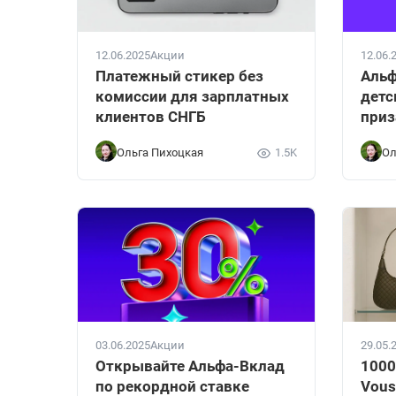
12.06.2025
Акции
12.06.
Платежный стикер без
Альф
комиссии для зарплатных
детс
клиентов СНГБ
при
Ольга Пихоцкая
1.5K
Ол
03.06.2025
Акции
29.05.
Открывайте Альфа-Вклад
1000
по рекордной ставке
Vous