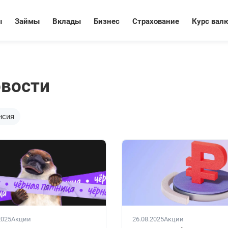
ы
Займы
Вклады
Бизнес
Страхование
Курс вал
овости
нсия
2025
Акции
26.08.2025
Акции