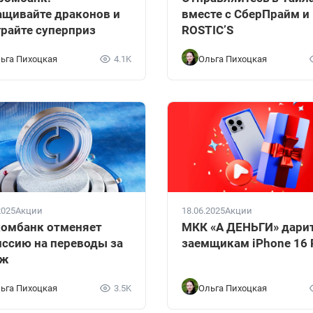
щивайте драконов и
вместе с СберПрайм и
райте суперприз
ROSTIC’S
ьга Пихоцкая
4.1K
Ольга Пихоцкая
2025
Акции
18.06.2025
Акции
омбанк отменяет
МКК «А ДЕНЬГИ» дари
ссию на переводы за
заемщикам iPhone 16 
еж
ьга Пихоцкая
3.5K
Ольга Пихоцкая