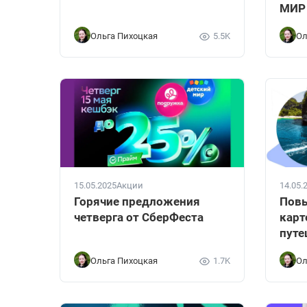
МИР
Ольга Пихоцкая
5.5K
Ол
15.05.2025
Акции
14.05.
Горячие предложения
Пов
четверга от СберФеста
карт
путе
Ольга Пихоцкая
1.7K
Ол