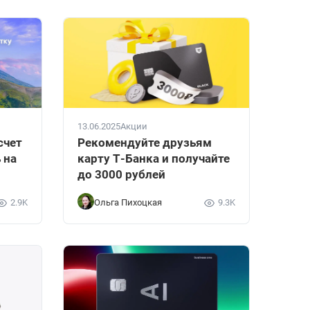
13.06.2025
Акции
счет
Рекомендуйте друзьям
 на
карту Т-Банка и получайте
до 3000 рублей
2.9K
Ольга Пихоцкая
9.3K