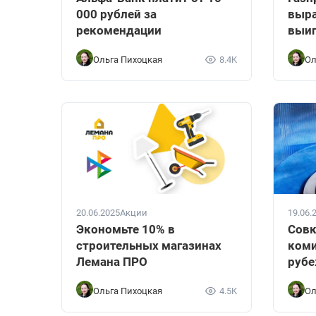
000 рублей за
выра
рекомендации
выиг
Ольга Пихоцкая
8.4K
Ол
20.06.2025
Акции
19.06.
Экономьте 10% в
Совк
строительных магазинах
коми
Лемана ПРО
руб
Ольга Пихоцкая
4.5K
Ол