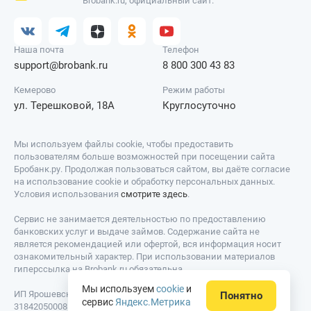
Brobank.ru, официальный сайт.
Наша почта
Телефон
support@brobank.ru
8 800 300 43 83
Кемерово
Режим работы
ул. Терешковой, 18А
Круглосуточно
Мы используем файлы cookie, чтобы предоставить
пользователям больше возможностей при посещении сайта
Бробанк.ру. Продолжая пользоваться сайтом, вы даёте согласие
на использование cookie и обработку персональных данных.
Условия использования
смотрите здесь
.
Сервис не занимается деятельностью по предоставлению
банковских услуг и выдаче займов. Содержание сайта не
является рекомендацией или офертой, вся информация носит
ознакомительный характер. При использовании материалов
гиперссылка на Brobank.ru обязательна.
Мы используем
cookie
и
ИП Ярошевский Д.И. ИНН: 423082922740. ОГРНИП:
Понятно
сервис
Яндекс.Метрика
318420500081301. Свидетельство на товарный знак № 779639 от