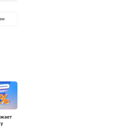
ам
ижает
ту