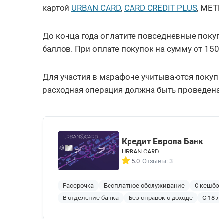
картой
URBAN CARD
,
CARD CREDIT PLUS
, MET
До конца года оплатите повседневные покуп
баллов. При оплате покупок на сумму от 15
Для участия в марафоне учитываются поку
расходная операция должна быть проведена
Кредит Европа Банк
URBAN CARD
5.0
Отзывы: 3
Рассрочка
Бесплатное обслуживание
С кешб
В отделение банка
Без справок о доходе
С 18 