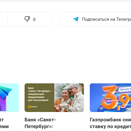
Подписаться на Телегр
0
ит
Банк «Санкт-
Газпромбанк сн
иями
Петербург»:
ставку по креди