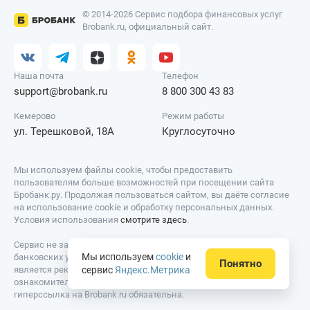
© 2014-2026 Сервис подбора финансовых услуг
Brobank.ru, официальный сайт.
Наша почта
Телефон
support@brobank.ru
8 800 300 43 83
Кемерово
Режим работы
ул. Терешковой, 18А
Круглосуточно
Мы используем файлы cookie, чтобы предоставить
пользователям больше возможностей при посещении сайта
Бробанк.ру. Продолжая пользоваться сайтом, вы даёте согласие
на использование cookie и обработку персональных данных.
Условия использования
смотрите здесь
.
Сервис не занимается деятельностью по предоставлению
Мы используем
cookie
и
банковских услуг и выдаче займов. Содержание сайта не
Понятно
сервис
Яндекс.Метрика
является рекомендацией или офертой, вся информация носит
ознакомительный характер. При использовании материалов
гиперссылка на Brobank.ru обязательна.