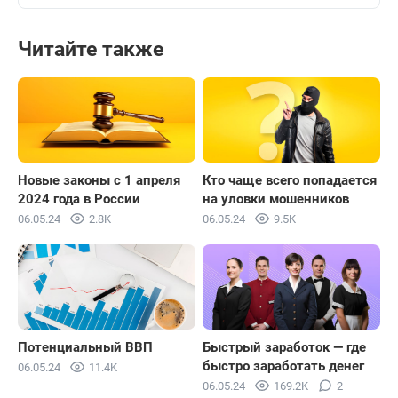
Читайте также
Новые законы с 1 апреля
Кто чаще всего попадается
2024 года в России
на уловки мошенников
06.05.24
2.8K
06.05.24
9.5K
Потенциальный ВВП
Быстрый заработок — где
быстро заработать денег
06.05.24
11.4K
06.05.24
169.2K
2