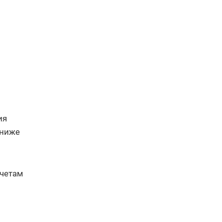
ия
 ниже
счетам