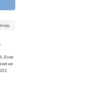
втору
,
. Если
сия не
2022