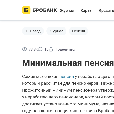
Журнал
Карты
Кредит
Назад
Журнал
Пенсия
73.8K
15
Поделиться
Минимальная пенсия 
Самая маленькая
пенсия
у неработающего п
который рассчитан для пенсионеров. Ниже э
Прожиточный минимум пенсионера утвержда
у неработающего пенсионера, который пост
достигает установленного минимума, назна
году, расскажет специалист сервиса Бробан