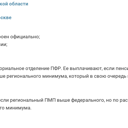
кой области
оскве
роен официально;
ии;
ориальное отделение ПФР. Ее выплачивают, если пенс
е регионального минимума, который в свою очередь
если региональный ПМП выше федерального, но по ра
ого минимума.