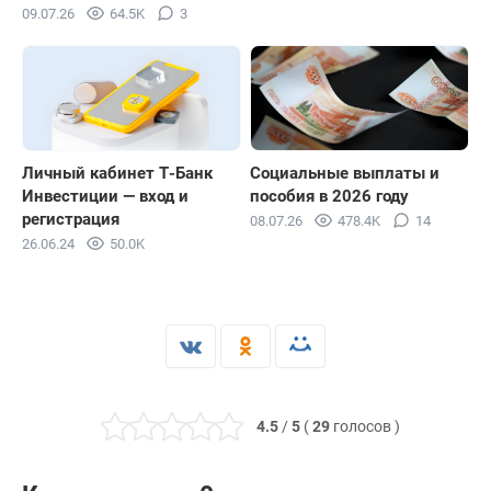
09.07.26
64.5K
3
Личный кабинет Т-Банк
Социальные выплаты и
Инвестиции — вход и
пособия в 2026 году
регистрация
08.07.26
478.4K
14
26.06.24
50.0K
4.5
/
5
(
29
голосов
)