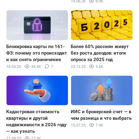
19.06.26
8.9K
Блокировка карты по 161-
Более 60% россиян живут
ФЗ: почему это происходит
без роста доходов: итоги
и как снять ограничения
опроса за 2025 год
16.03.26
44.3K
7
23.12.25
5.6K
Кадастровая стоимость
ИИС и брокерский счет — в
квартиры и другой
чем разница и что выбрать
недвижимости в 2026 году
15.07.25
7.9K
— как узнать
11.08.25
17.3K