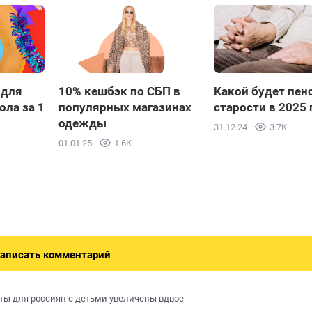
 для
10% кешбэк по СБП в
Какой будет пен
ола за 1
популярных магазинах
старости в 2025 
одежды
31.12.24
3.7K
01.01.25
1.6K
аписать комментарий
ты для россиян с детьми увеличены вдвое