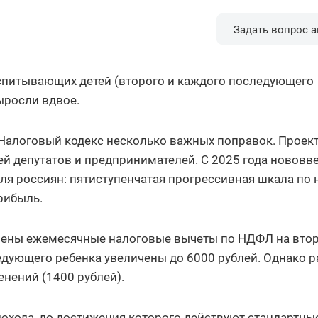
Задать вопрос а
воспитывающих детей (второго и каждого последующего
ыросли вдвое.
 Налоговый кодекс несколько важных поправок. Проек
й депутатов и предпринимателей. С 2025 года нововв
ля россиян: пятиступенчатая прогрессивная шкала по 
рибыль.
шены ежемесячные налоговые вычеты по НДФЛ на вто
дующего ребенка увеличены до 6000 рублей. Однако 
нений (1400 рублей).
охода, до достижения которого действуют стандартны