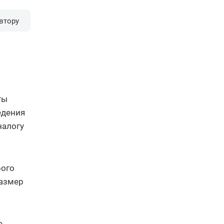
втору
ты
едения
налогу
рого
размер
е