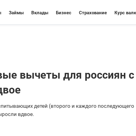
ы
Займы
Вклады
Бизнес
Страхование
Курс вал
вые вычеты для россиян с
двое
воспитывающих детей (второго и каждого последующего
ыросли вдвое.