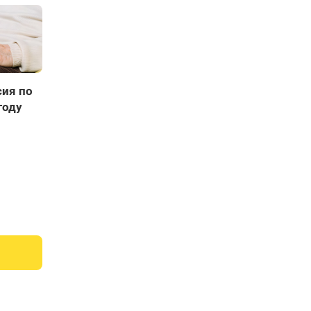
сия по
году