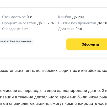
₽
Стоимость от
0
Кешбэк
До 20%
Процент на остаток
До 11,75%
Снятие без процентов
До 50
Овердрафт
Нет
Доставка
Есть
оматах без процентов
Оформить
ахстанских тенге, венгерских форинтах и китайских ю
комиссии за переводы в евро запланировали давно. Эт
анизации в течение длительного времени были ниже ры
ать в специальных акциях, смогут компенсировать част