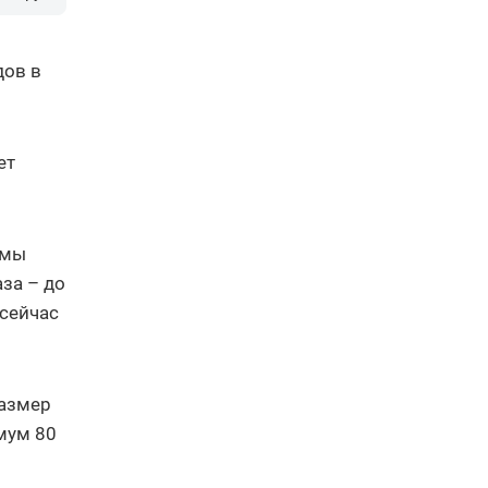
дов в
ет
ммы
за – до
(сейчас
размер
имум 80