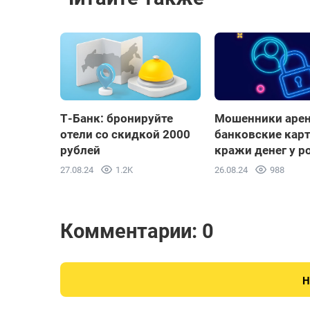
Т-Банк: бронируйте
Мошенники аре
отели со скидкой 2000
банковские кар
рублей
кражи денег у р
27.08.24
1.2K
26.08.24
988
Комментарии: 0
Н