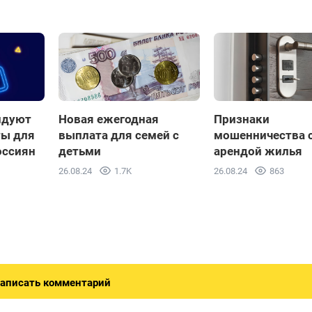
ндуют
Новая ежегодная
Признаки
ты для
выплата для семей с
мошенничества 
оссиян
детьми
арендой жилья
26.08.24
1.7K
26.08.24
863
аписать комментарий