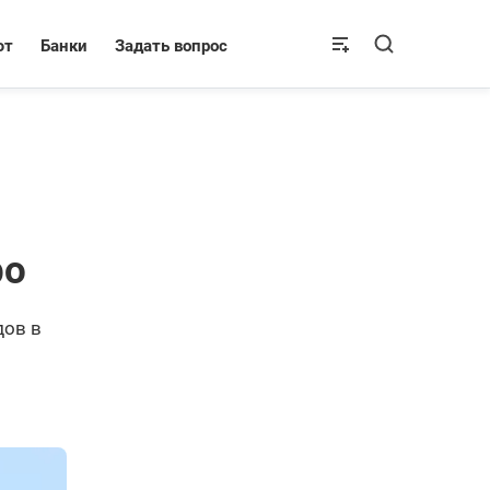
ют
Банки
Задать вопрос
ро
дов в