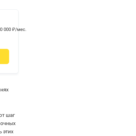
0 000 ₽/мес.
анях
от шаг
ночных
ь этих