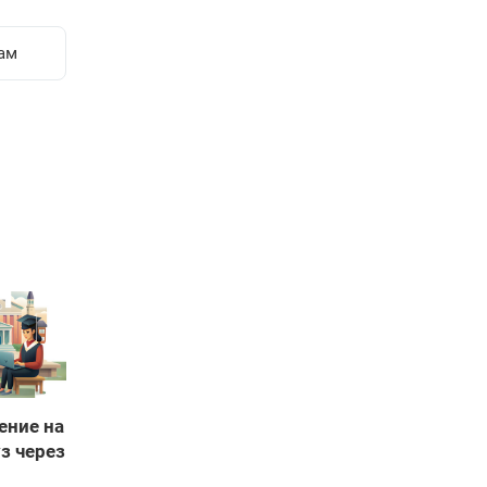
ам
ение на
з через