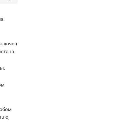
а.
дключен
истана.
ы.
ом
любом
зию,