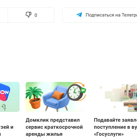
Подписаться на Телегр
0
Домклик представил
Подавайте заявл
зей и
сервис краткосрочной
поступление в ву
ы
аренды жилья
«Госуслуги»