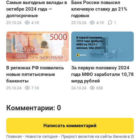
Самые выгодные вклады в
Банк России повысил
октябре 2024 года —
ключевую ставку до 21%
долгосрочные
годовых
25.10.24
4.1K
25.10.24
4.1K
1
В регионах РФ появились
За первую половину 2024
новые пятитысячные
года МФО заработали 10,78
банкноты
млрд рублей
25.10.24
7.1K
24.10.24
658
Комментарии: 0
Написать комментарий
Главная
Новости сегодня
Прирост визитов на сайты банков в 2024