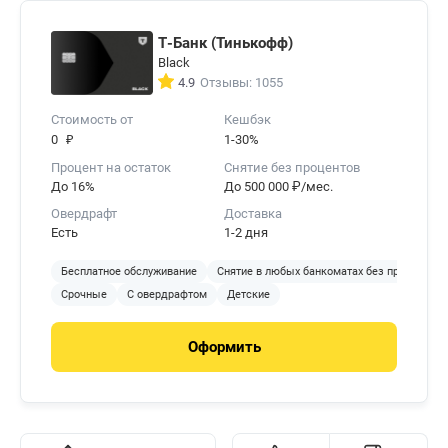
Т-Банк (Тинькофф)
Black
4.9
Отзывы: 1055
Стоимость от
Кешбэк
₽
0
1-30%
Процент на остаток
Снятие без процентов
До 16%
До 500 000 ₽/мес.
Овердрафт
Доставка
Есть
1-2 дня
Бесплатное обслуживание
Снятие в любых банкоматах без процентов
Срочные
С овердрафтом
Детские
Оформить