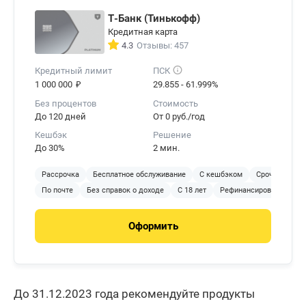
Т-Банк (Тинькофф)
Кредитная карта
4.3
Отзывы: 457
Кредитный лимит
ПСК
₽
1 000 000
29.855 - 61.999%
Без процентов
Стоимость
До 120 дней
От 0 руб./год
Кешбэк
Решение
До 30%
2 мин.
Рассрочка
Бесплатное обслуживание
С кешбэком
Срочное реше
По почте
Без справок о доходе
С 18 лет
Рефинансирование
Оформить
До 31.12.2023 года рекомендуйте продукты