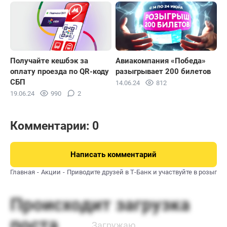
Получайте кешбэк за
Авиакомпания «Победа»
оплату проезда по QR-коду
разыгрывает 200 билетов
СБП
14.06.24
812
19.06.24
990
2
Комментарии: 0
Написать комментарий
Главная
Акции
Приводите друзей в Т-Банк и участвуйте в розыгр