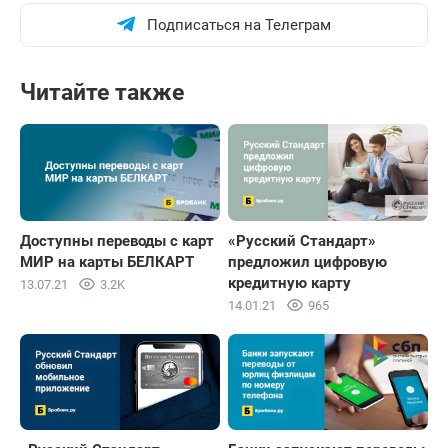
Подписаться на Телеграм
Читайте также
Доступны переводы с карт
«Русский Стандарт»
МИР на карты БЕЛКАРТ
предложил цифровую
кредитную карту
13.07.21
3.2K
14.01.21
965