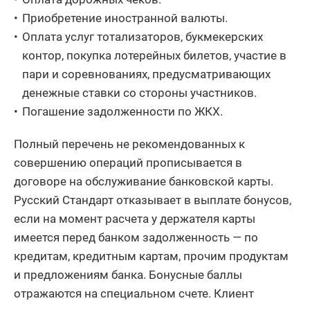
Приобретение иностранной валюты.
Оплата услуг тотализаторов, букмекерских
контор, покупка лотерейных билетов, участие в
пари и соревнованиях, предусматривающих
денежные ставки со стороны участников.
Погашение задолженности по ЖКХ.
Полный перечень не рекомендованных к
совершению операций прописывается в
договоре на обслуживание банковской карты.
Русский Стандарт отказывает в выплате бонусов,
если на момент расчета у держателя карты
имеется перед банком задолженность — по
кредитам, кредитным картам, прочим продуктам
и предложениям банка. Бонусные баллы
отражаются на специальном счете. Клиент