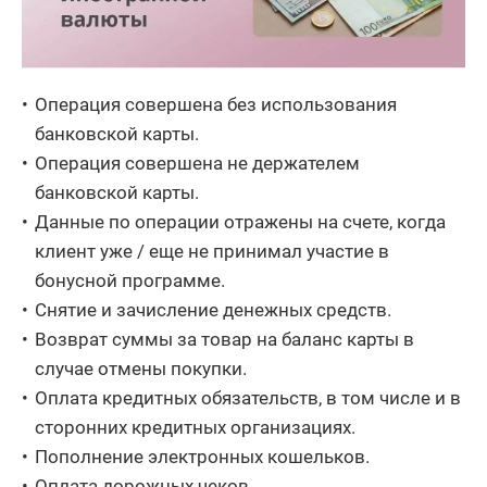
Операция совершена без использования
банковской карты.
Операция совершена не держателем
банковской карты.
Данные по операции отражены на счете, когда
клиент уже / еще не принимал участие в
бонусной программе.
Снятие и зачисление денежных средств.
Возврат суммы за товар на баланс карты в
случае отмены покупки.
Оплата кредитных обязательств, в том числе и в
сторонних кредитных организациях.
Пополнение электронных кошельков.
Оплата дорожных чеков.