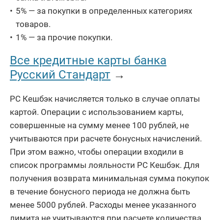
5% — за покупки в определенных категориях
товаров.
1% — за прочие покупки.
Все кредитные карты банка
Русский Стандарт
→
РС Кешбэк начисляется только в случае оплаты
картой. Операции с использованием карты,
совершенные на сумму менее 100 рублей, не
учитываются при расчете бонусных начислений.
При этом важно, чтобы операции входили в
список программы лояльности РС Кешбэк. Для
получения возврата минимальная сумма покупок
в течение бонусного периода не должна быть
менее 5000 рублей. Расходы менее указанного
лимита не учитываются при расчете количества