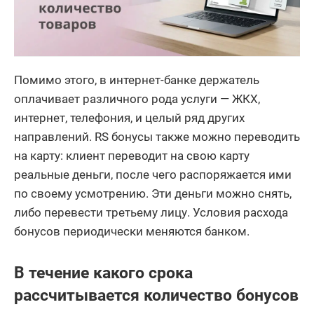
Помимо этого, в интернет-банке держатель
оплачивает различного рода услуги — ЖКХ,
интернет, телефония, и целый ряд других
направлений. RS бонусы также можно переводить
на карту: клиент переводит на свою карту
реальные деньги, после чего распоряжается ими
по своему усмотрению. Эти деньги можно снять,
либо перевести третьему лицу. Условия расхода
бонусов периодически меняются банком.
В течение какого срока
рассчитывается количество бонусов