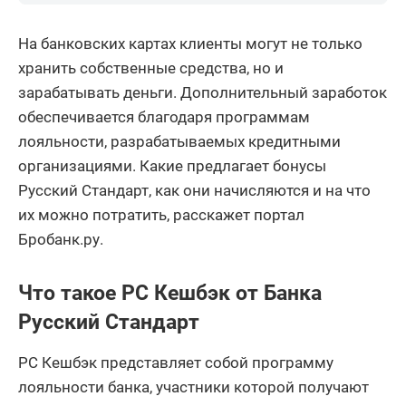
На банковских картах клиенты могут не только
хранить собственные средства, но и
зарабатывать деньги. Дополнительный заработок
обеспечивается благодаря программам
лояльности, разрабатываемых кредитными
организациями. Какие предлагает бонусы
Русский Стандарт, как они начисляются и на что
их можно потратить, расскажет портал
Бробанк.ру.
Что такое РС Кешбэк от Банка
Русский Стандарт
РС Кешбэк представляет собой программу
лояльности банка, участники которой получают