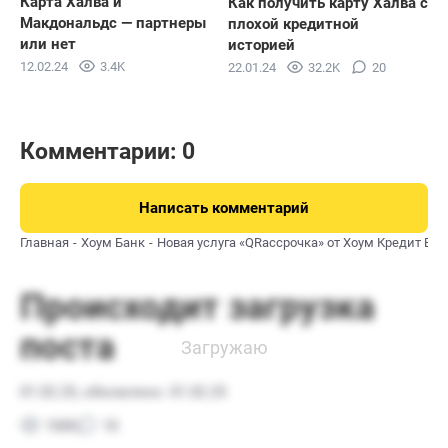
Карта Халва и
Как получить карту Халва с
Макдональдс — партнеры
плохой кредитной
или нет
историей
12.02.24
3.4K
22.01.24
32.2K
20
Комментарии: 0
Написать комментарий
Главная
Хоум Банк
Новая услуга «QRассрочка» от Хоум Кредит Бан