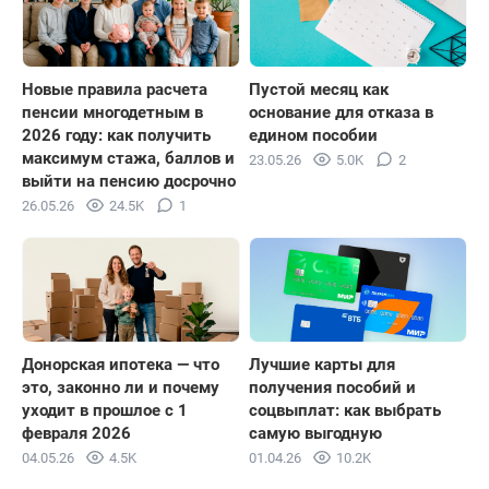
Новые правила расчета
Пустой месяц как
пенсии многодетным в
основание для отказа в
2026 году: как получить
едином пособии
максимум стажа, баллов и
23.05.26
5.0K
2
выйти на пенсию досрочно
26.05.26
24.5K
1
Донорская ипотека — что
Лучшие карты для
это, законно ли и почему
получения пособий и
уходит в прошлое с 1
соцвыплат: как выбрать
февраля 2026
самую выгодную
04.05.26
4.5K
01.04.26
10.2K