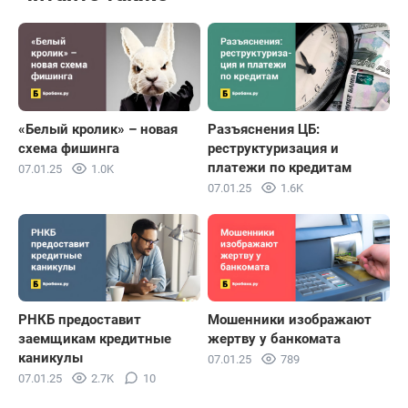
«Белый кролик» – новая
Разъяснения ЦБ:
схема фишинга
реструктуризация и
платежи по кредитам
07.01.25
1.0K
07.01.25
1.6K
РНКБ предоставит
Мошенники изображают
заемщикам кредитные
жертву у банкомата
каникулы
07.01.25
789
07.01.25
2.7K
10