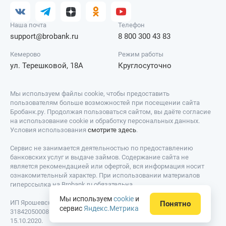
Наша почта
Телефон
support@brobank.ru
8 800 300 43 83
Кемерово
Режим работы
ул. Терешковой, 18А
Круглосуточно
Мы используем файлы cookie, чтобы предоставить
пользователям больше возможностей при посещении сайта
Бробанк.ру. Продолжая пользоваться сайтом, вы даёте согласие
на использование cookie и обработку персональных данных.
Условия использования
смотрите здесь
.
Сервис не занимается деятельностью по предоставлению
банковских услуг и выдаче займов. Содержание сайта не
является рекомендацией или офертой, вся информация носит
ознакомительный характер. При использовании материалов
гиперссылка на Brobank.ru обязательна.
Мы используем
cookie
и
ИП Ярошевский Д.И. ИНН: 423082922740. ОГРНИП:
Понятно
сервис
Яндекс.Метрика
318420500081301. Свидетельство на товарный знак № 779639 от
15.10.2020.