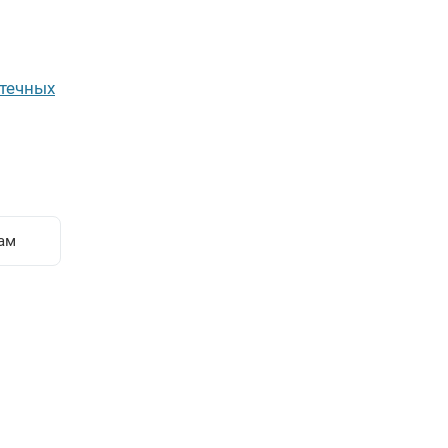
течных
ам