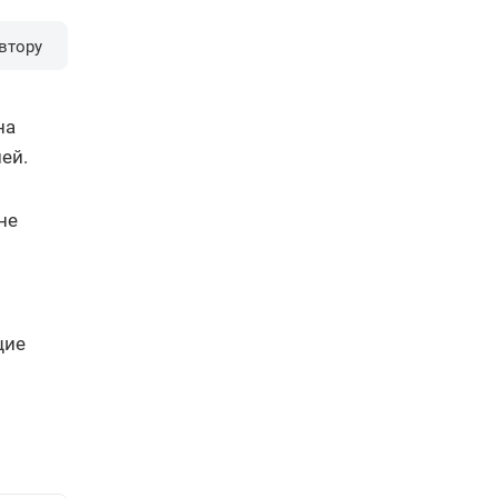
втору
на
ей.
не
щие