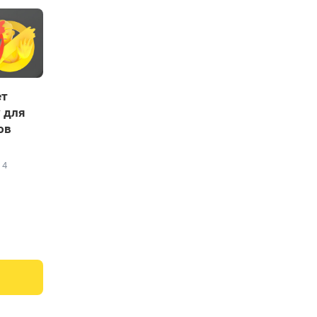
ет
у для
ов
4