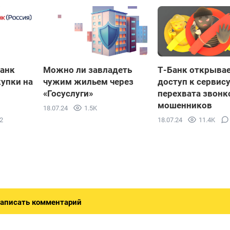
Банк
Можно ли завладеть
Т-Банк открыва
купки на
чужим жильем через
доступ к сервис
«Госуслуги»
перехвата звонк
мошенников
18.07.24
1.5K
2
18.07.24
11.4K
аписать комментарий