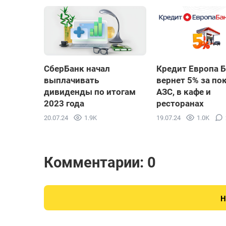
СберБанк начал
Кредит Европа 
выплачивать
вернет 5% за по
дивиденды по итогам
АЗС, в кафе и
2023 года
ресторанах
20.07.24
1.9K
19.07.24
1.0K
Комментарии: 0
Н