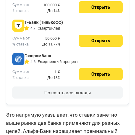
₽
Сумма от
100 000
Открыть
% ставка
До 14%
Т-Банк (Тинькофф)
СмартВклад
4.7
₽
Сумма от
50 000
Открыть
% ставка
До 11,77%
Газпромбанк
Ежедневный процент
4.6
₽
Сумма от
1
Открыть
% ставка
До 13%
Показать все вклады
Это напрямую указывает, что ставки заметно
выше рынка два банка применяют для разных
целей. Альфа-Банк наращивает премиальный