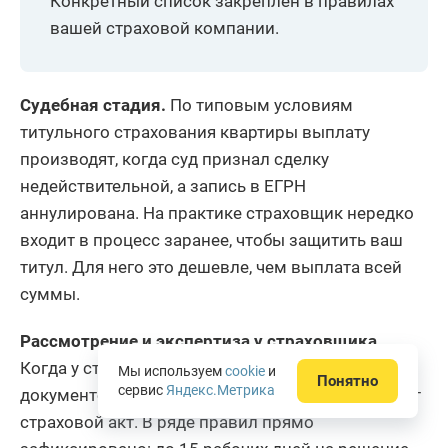
Конкретный список закреплен в правилах
вашей страховой компании.
Судебная стадия.
По типовым условиям
титульного страхования квартиры выплату
производят, когда суд признал сделку
недействительной, а запись в ЕГРН
аннулирована. На практике страховщик нередко
входит в процесс заранее, чтобы защитить ваш
титул. Для него это дешевле, чем выплата всей
суммы.
Рассмотрение и экспертиза у страховщика.
Когда у страховщика есть полный комплект
Мы используем
cookie
и
Понятно
сервис
Яндекс.Метрика
документов, он принимает решение и оформляет
страховой акт. В ряде правил прямо