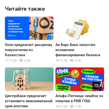
Читайте также
Ozon предлагает рассрочку
Ак Барс Банк запустил
покупателям из
исламское
Казахстана
финансирование бизнеса
17.11.24
2.3K
15.11.24
2.1K
Центробанк предлагает
Альфа-Пятница: кешбэк за
установить максимальный
покупки в РИВ ГОШ
срок ипотеки
15.11.24
1.7K