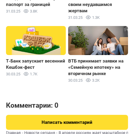
паспорт за границей
своим неудавшимся
жертвам
31.03.25
3.8K
31.03.25
1.3K
Т-Банк запускает весенний
ВТБ принимает заявки на
Кешбэк-фест
«Семейную ипотеку» на
вторичном рынке
30.03.25
1.7K
30.03.25
3.2K
Комментарии: 0
Написать комментарий
Главная
Новости сегодня
В апреле россиян ждет масштабное по