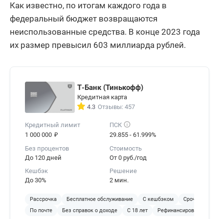
Как известно, по итогам каждого года в
федеральный бюджет возвращаются
неиспользованные средства. В конце 2023 года
их размер превысил 603 миллиарда рублей.
Т-Банк (Тинькофф)
Кредитная карта
4.3
Отзывы: 457
Кредитный лимит
ПСК
₽
1 000 000
29.855 - 61.999%
Без процентов
Стоимость
До 120 дней
От 0 руб./год
Кешбэк
Решение
До 30%
2 мин.
Рассрочка
Бесплатное обслуживание
С кешбэком
Срочное реше
По почте
Без справок о доходе
С 18 лет
Рефинансирование