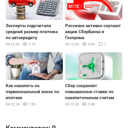
Эксперты подсчитали
Россияне активно скупают
средний размер платежа
акции СберБанка и
по автокредиту
Газпрома
04.12.24
2.1K
04.12.24
4.9K
1
Как накопить на
Сбер сохраняет
первоначальный взнос по
повышенные ставки по
ипотеке
накопительным счетам
04.12.24
1.5K
03.12.24
2.9K