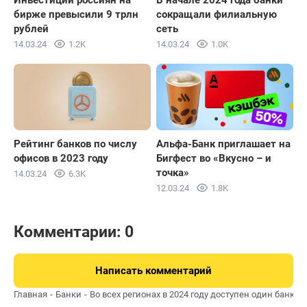
Инвестиции россиян на
В начале 2024 года банки
бирже превысили 9 трлн
сокращали филиальную
рублей
сеть
14.03.24
1.2K
14.03.24
1.0K
Рейтинг банков по числу
Альфа-Банк приглашает на
офисов в 2023 году
Бигфест во «Вкусно – и
точка»
14.03.24
6.3K
12.03.24
1.8K
Комментарии: 0
Написать комментарий
Главная
Банки
Во всех регионах в 2024 году доступен один банк