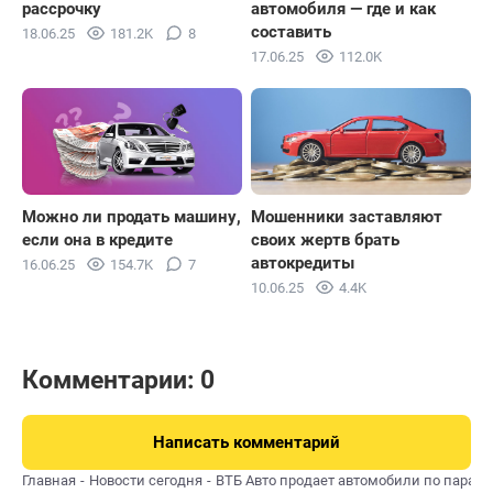
рассрочку
автомобиля — где и как
составить
18.06.25
181.2K
8
17.06.25
112.0K
Мошенники заставляют
Можно ли продать машину,
своих жертв брать
если она в кредите
автокредиты
16.06.25
154.7K
7
10.06.25
4.4K
Комментарии: 0
Написать комментарий
Главная
Новости сегодня
ВТБ Авто продает автомобили по парал