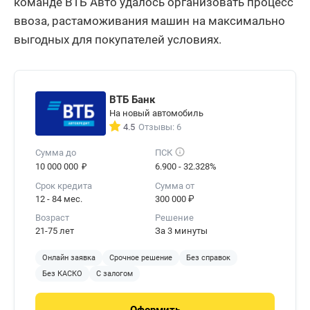
команде ВТБ Авто удалось организовать процесс
ввоза, растаможивания машин на максимально
выгодных для покупателей условиях.
ВТБ Банк
На новый автомобиль
4.5
Отзывы: 6
Сумма до
ПСК
₽
10 000 000
6.900 - 32.328%
Срок кредита
Сумма от
12 - 84 мес.
300 000 ₽
Возраст
Решение
21-75 лет
За 3 минуты
Онлайн заявка
Срочное решение
Без справок
Без КАСКО
С залогом
Оформить