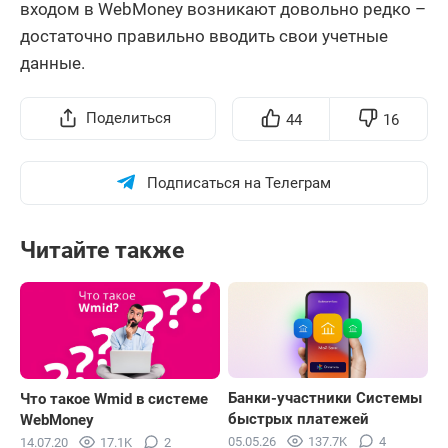
входом в WebMoney возникают довольно редко –
достаточно правильно вводить свои учетные
данные.
Поделиться
44
16
Подписаться на Телеграм
Читайте также
Банки-участники Системы
Что такое Wmid в системе
быстрых платежей
WebMoney
05.05.26
137.7K
4
14.07.20
17.1K
2