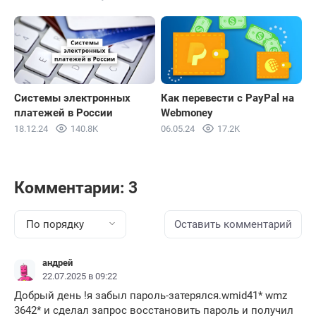
Системы электронных
Как перевести с PayPal на
платежей в России
Webmoney
18.12.24
140.8K
06.05.24
17.2K
Комментарии: 3
По порядку
Оставить комментарий
андрей
22.07.2025 в 09:22
Добрый день !я забыл пароль-затерялся.wmid41* wmz
3642* и сделал запрос восстановить пароль и получил