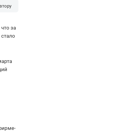
втору
что за
 стало
 марта
ций
фирме-