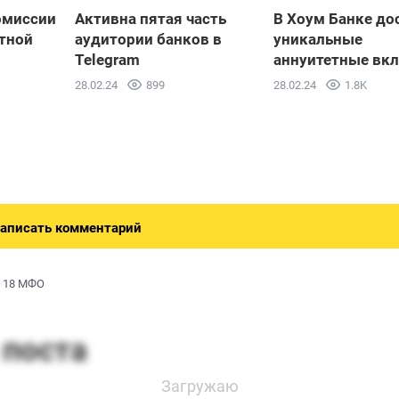
омиссии
Активна пятая часть
В Хоум Банке до
тной
аудитории банков в
уникальные
Telegram
аннуитетные вк
28.02.24
899
28.02.24
1.8K
аписать комментарий
о 18 МФО