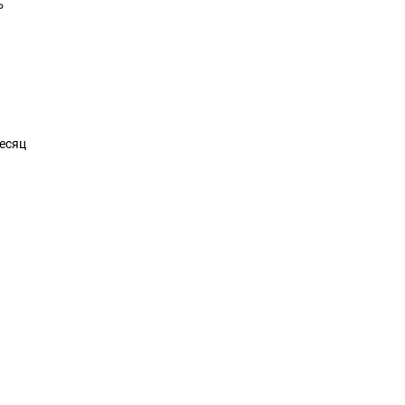
ь
есяц