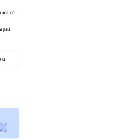
нка от
аций
ам