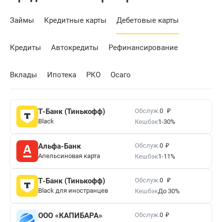
Займы
Кредитные карты
Дебетовые карты
Кредиты
Автокредиты
Рефинансирование
Вклады
Ипотека
РКО
Осаго
₽
Обслуж.
Т-Банк (Тинькофф)
0
Black
Кешбэк
1-30%
₽
Обслуж.
Альфа-Банк
0
Апельсиновая карта
Кешбэк
1-11%
₽
Обслуж.
Т-Банк (Тинькофф)
0
Black для иностранцев
Кешбэк
До 30%
₽
Обслуж.
ООО «КАПИБАРА»
0