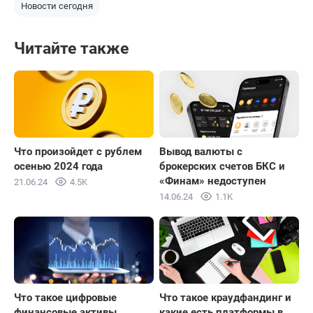
Новости сегодня
Читайте также
Что произойдет с рублем
Вывод валюты с
осенью 2024 года
брокерских счетов БКС и
«Финам» недоступен
21.06.24
4.5K
14.06.24
1.1K
Что такое цифровые
Что такое краудфандинг и
финансовые активы
какие есть платформы в