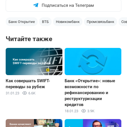
Подписаться на Телеграм
Банк Открытие
ВТБ
Новикомбанк
Промсвязьбанк
Со
Читайте также
Как совершать SWIFT-
Банк «Открытие»: новые
переводы за рубеж
возможности по
рефинансированию и
31.01.23
6.6K
реструктуризации
кредитов
18.01.23
3.9K