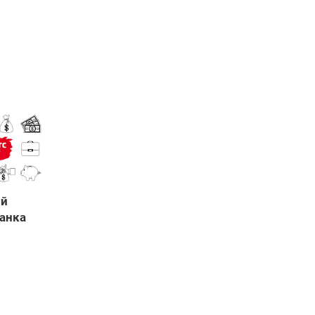
ый
анка