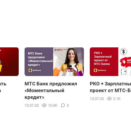
ать
МТС Банк предложил
РКО + Зарплатн
а
«Моментальный
проект от МТС-Б
кредит»
13.07.20
2.1K
13.07.20
10.0K
3