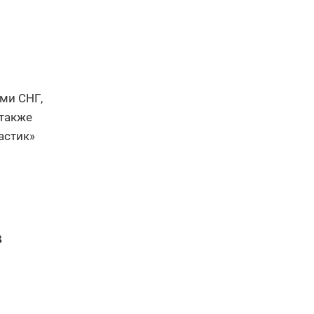
ми СНГ,
 также
астик»
в