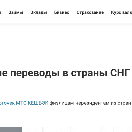
ы
Займы
Вклады
Бизнес
Страхование
Курс вал
ые переводы в страны СНГ
арточек МТС КЕШБЭК
физлицам-нерезидентам из стран