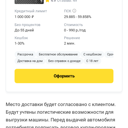
4.9
Отзывы: 49
Кредитный лимит
ПСК
₽
1 000 000
29.885 - 59.858%
Без процентов
Стоимость
До 55 дней
0 - 990 р./год
Кешбэк
Решение
1-30%
2 мин.
Рассрочка
Бесплатное обслуживание
С кешбэком
Срочное реше
Доставка на дом
Без справок о доходе
С 18 лет
Оформить
Место доставки будет согласовано с клиентом.
Будут учтены логистические возможности для
выгрузки машины. Перед выдачей автомобиля
потребуется подписать договор купли-продажи.