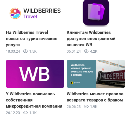
На Wildberries Travel
Клиентам Wildberries
появятся туристические
доступен электронный
услуги
кошелек WB
18.03.24
1.5K
05.01.24
4.2K
У Wildberries появилась
Wildberries меняет правила
собственная
возврата товаров с браком
микрокредитная компания
26.06.23
1.9K
26.12.23
1.1K