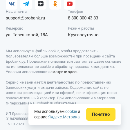
Наша почта
Телефон
support@brobank.ru
8 800 300 43 83
Кемерово
Режим работы
ул. Терешковой, 18А
Круглосуточно
Мы используем файлы cookie, чтобы предоставить
пользователям больше возможностей при посещении сайта
Бробанк.ру. Продолжая пользоваться сайтом, вы даёте согласие
на использование cookie и обработку персональных данных.
Условия использования
смотрите здесь
.
Сервис не занимается деятельностью по предоставлению
банковских услуг и выдаче займов. Содержание сайта не
является рекомендацией или офертой, вся информация носит
ознакомительный характер. При использовании материалов
гиперссылка на Brobank.ru обязательна.
Мы используем
cookie
и
ИП Ярошевский Д.И. ИНН: 423082922740. ОГРНИП:
Понятно
сервис
Яндекс.Метрика
318420500081301. Свидетельство на товарный знак № 779639 от
15.10.2020.