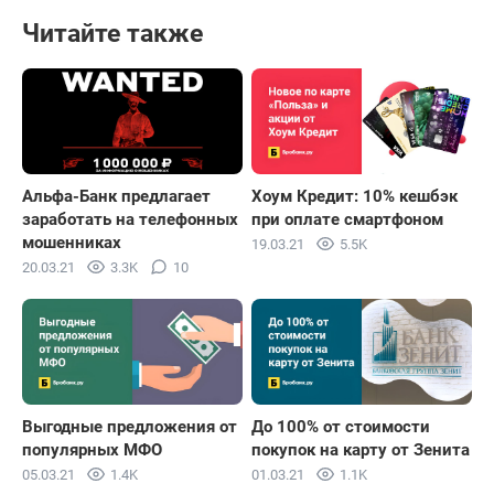
Читайте также
Альфа-Банк предлагает
Хоум Кредит: 10% кешбэк
заработать на телефонных
при оплате смартфоном
мошенниках
19.03.21
5.5K
20.03.21
3.3K
10
Выгодные предложения от
До 100% от стоимости
популярных МФО
покупок на карту от Зенита
05.03.21
1.4K
01.03.21
1.1K