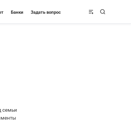
ют
Банки
Задать вопрос
д семьи
лименты