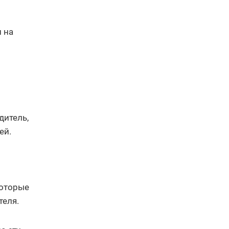
 на
дитель,
ей.
которые
теля.