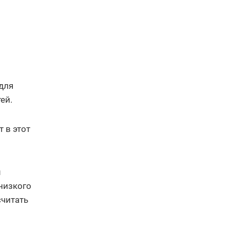
для
ей.
т в этот
м
низкого
считать