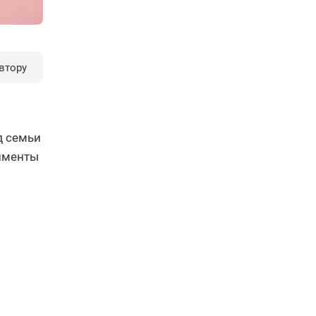
втору
д семьи
лименты