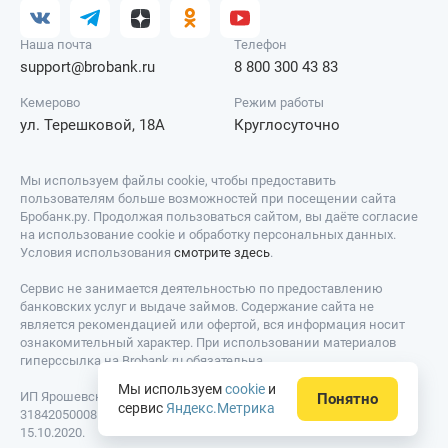
Наша почта
Телефон
support@brobank.ru
8 800 300 43 83
Кемерово
Режим работы
ул. Терешковой, 18А
Круглосуточно
Мы используем файлы cookie, чтобы предоставить
пользователям больше возможностей при посещении сайта
Бробанк.ру. Продолжая пользоваться сайтом, вы даёте согласие
на использование cookie и обработку персональных данных.
Условия использования
смотрите здесь
.
Сервис не занимается деятельностью по предоставлению
банковских услуг и выдаче займов. Содержание сайта не
является рекомендацией или офертой, вся информация носит
ознакомительный характер. При использовании материалов
гиперссылка на Brobank.ru обязательна.
Мы используем
cookie
и
ИП Ярошевский Д.И. ИНН: 423082922740. ОГРНИП:
Понятно
сервис
Яндекс.Метрика
318420500081301. Свидетельство на товарный знак № 779639 от
15.10.2020.