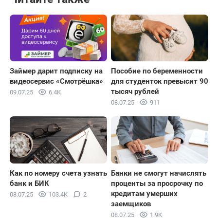
Займер дарит подписку на
Пособие по беременности
видеосервис «Смотрёшка»
для студенток превысит 90
тысяч рублей
09.07.25
6.4K
08.07.25
911
Как по номеру счета узнать
Банки не смогут начислять
банк и БИК
проценты за просрочку по
кредитам умерших
08.07.25
103.4K
2
заемщиков
08.07.25
1.9K