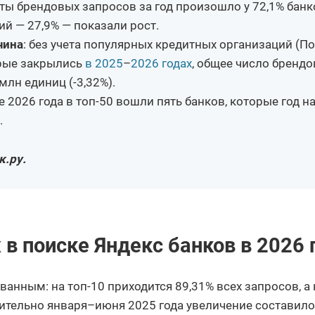
оты брендовых запросов за год произошло у 72,1% банк
й — 27,9% — показали рост.
чина
: без учета популярных кредитных организаций (П
орые закрылись
в 2025
–
2026 годах
, общее число бренд
млн единиц (-3,32%).
е 2026 года в топ-50 вошли пять банков, которые год н
.
к.ру.
в поиске Яндекс банков в 2026 
анным: на топ-10 приходится 89,31% всех запросов, а 
сительно января–июня 2025 года увеличение составило 2