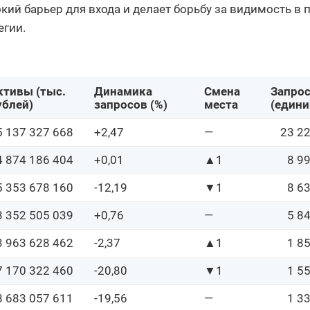
сокий барьер для входа и делает борьбу за видимость в 
гии.
ктивы (тыс. 
Динамика 
Смена 
Запрос
ублей)
запросов (%)
места
(едини
5 137 327 668
+2,47
—
23 2
4 874 186 404
+0,01
▲1
8 9
5 353 678 160
-12,19
▼1
8 6
3 352 505 039
+0,76
—
5 8
3 963 628 462
-2,37
▲1
1 8
7 170 322 460
-20,80
▼1
1 5
8 683 057 611
-19,56
—
1 3