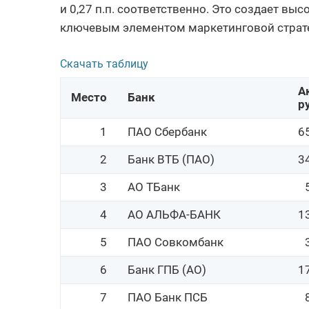
и 0,27 п.п. соответственно. Это создает вы
ключевым элементом маркетинговой страте
Скачать таблицу
А
Место
Банк
р
1
ПАО Сбербанк
6
2
Банк ВТБ (ПАО)
3
3
АО ТБанк
4
АО АЛЬФА-БАНК
1
5
ПАО Совкомбанк
6
Банк ГПБ (АО)
1
7
ПАО Банк ПСБ