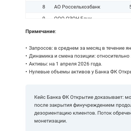
8
АО Россельхозбанк
9
ООО ОЗОН Банк
10
ООО Банк Точка
Примечание
:
11
АО ОТП Банк
Запросов: в среднем за месяц в течение я
12
ПАО БАНК УРАЛСИБ
Динамика и смена позиции: относительно
Активы: на 1 апреля 2026 года.
13
АО Банк ДОМ.РФ
Нулевые объемы активов у Банка ФК Откры
14
АО Почта Банк
15
ПАО МТС-Банк
Кейс Банка ФК Открытие доказывает: мо
16
АО Райффайзенбанк
после закрытия финучреждением продол
17
ПАО Банк Санкт-Петербург
дезориентацию клиентов. Поток обречен 
монетизации.
18
ПАО АК БАРС БАНК