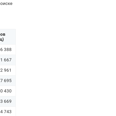
поиске
ов 
ц)
26 388
91 667
32 961
47 695
50 430
53 669
34 743