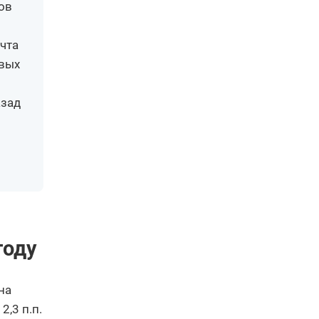
ов
очта
овых
азад
году
на
,3 п.п.