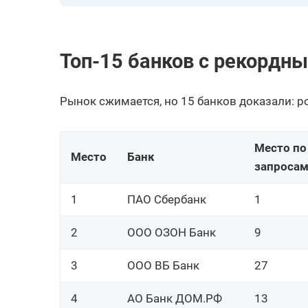
19
АО Банк Русский Стандарт
20
ПАО АКБ АВАНГАРД
Топ-15 банков с рекордны
21
АКБ ФОРА-БАНК (АО)
22
АО Яндекс Банк
Рынок сжимается, но 15 банков доказали: р
23
ПАО КБ УБРиР
КБ Ренессанс Кредит
Место по
24
Место
Банк
(ООО)
запроса
Азиатско-Тихоокеанский
25
1
ПАО Сбербанк
1
Банк (АО)
26
ТКБ БАНК ПАО
2
ООО ОЗОН Банк
9
27
ООО ВБ Банк
3
ООО ВБ Банк
27
28
Банк ВБРР (АО)
4
АО Банк ДОМ.РФ
13