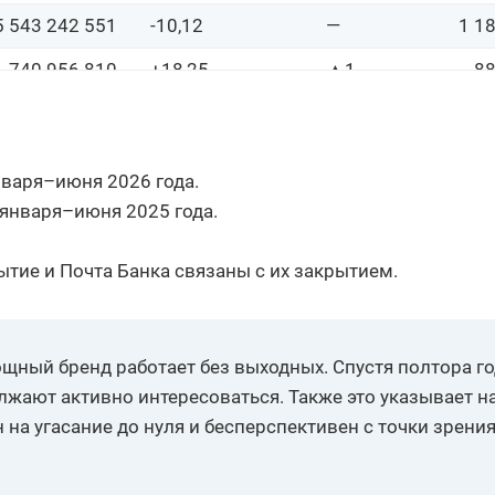
5 543 242 551
-10,12
—
1 1
740 956 810
+18,25
▲1
88
359 296 194
+3,75
▲3
55
794 137 573
+4,81
▲3
52
нваря–июня 2026 года.
781 824 403
-11,99
—
48
 января–июня 2025 года.
4 552 567 403
+14,03
▲4
40
тие и Почта Банка связаны с их закрытием.
-60,83
▼5
37
763 459 969
-42,93
▼4
37
щный бренд работает без выходных. Спустя полтора г
1 956 975 367
-26,89
▼1
31
жают активно интересоваться. Также это указывает н
1 387 307 469
+6,65
▲2
25
на угасание до нуля и бесперспективен с точки зрени
1 131 692 163
+20,01
▲4
23