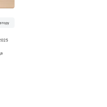
втору
2025
да