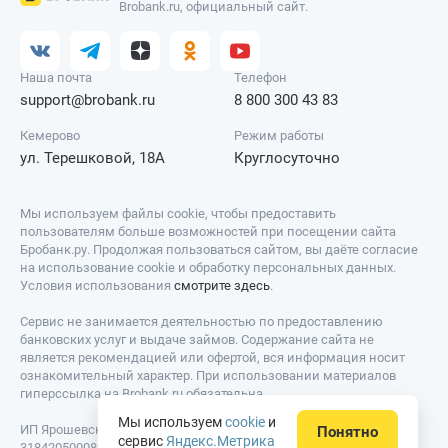
Brobank.ru, официальный сайт.
Наша почта
Телефон
support@brobank.ru
8 800 300 43 83
Кемерово
Режим работы
ул. Терешковой, 18А
Круглосуточно
Мы используем файлы cookie, чтобы предоставить
пользователям больше возможностей при посещении сайта
Бробанк.ру. Продолжая пользоваться сайтом, вы даёте согласие
на использование cookie и обработку персональных данных.
Условия использования
смотрите здесь
.
Сервис не занимается деятельностью по предоставлению
банковских услуг и выдаче займов. Содержание сайта не
является рекомендацией или офертой, вся информация носит
ознакомительный характер. При использовании материалов
гиперссылка на Brobank.ru обязательна.
Мы используем
cookie
и
ИП Ярошевский Д.И. ИНН: 423082922740. ОГРНИП:
Понятно
сервис
Яндекс.Метрика
318420500081301. Свидетельство на товарный знак № 779639 от