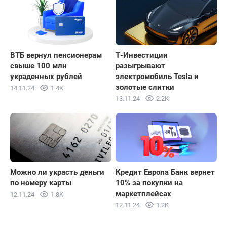
ВТБ вернул пенсионерам
Т-Инвестиции
свыше 100 млн
разыгрывают
украденных рублей
электромобиль Tesla и
золотые слитки
14.11.24
1.4K
13.11.24
2.2K
Можно ли украсть деньги
Кредит Европа Банк вернет
по номеру карты
10% за покупки на
маркетплейсах
12.11.24
1.8K
12.11.24
1.2K