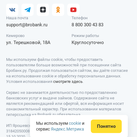
Наша почта
Телефон
support@brobank.ru
8 800 300 43 83
Кемерово
Режим работы
ул. Терешковой, 18А
Круглосуточно
Мы используем файлы cookie, чтобы предоставить
пользователям больше возможностей при посещении сайта
Бробанк.ру. Продолжая пользоваться сайтом, вы даёте согласие
на использование cookie и обработку персональных данных.
Условия использования
смотрите здесь
.
Сервис не занимается деятельностью по предоставлению
банковских услуг и выдаче займов. Содержание сайта не
является рекомендацией или офертой, вся информация носит
ознакомительный характер. При использовании материалов
гиперссылка на Brobank.ru обязательна.
Мы используем
cookie
и
ИП Ярошевский Д.И. ИНН: 423082922740. ОГРНИП:
Понятно
сервис
Яндекс.Метрика
318420500081301. Свидетельство на товарный знак № 779639 от
15.10.2020.