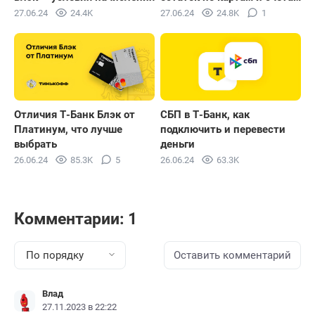
27.06.24
24.4K
27.06.24
24.8K
1
Отличия Т-Банк Блэк от
СБП в Т-Банк, как
Платинум, что лучше
подключить и перевести
выбрать
деньги
26.06.24
85.3K
5
26.06.24
63.3K
Комментарии: 1
По порядку
Оставить комментарий
Влад
27.11.2023 в 22:22