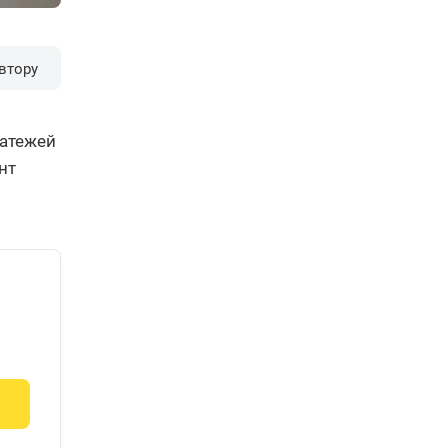
втору
латежей
нт