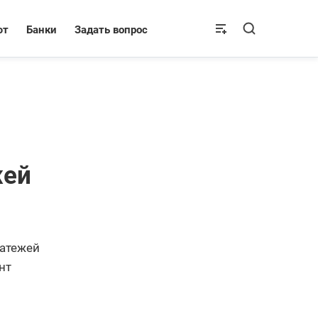
ют
Банки
Задать вопрос
жей
латежей
нт