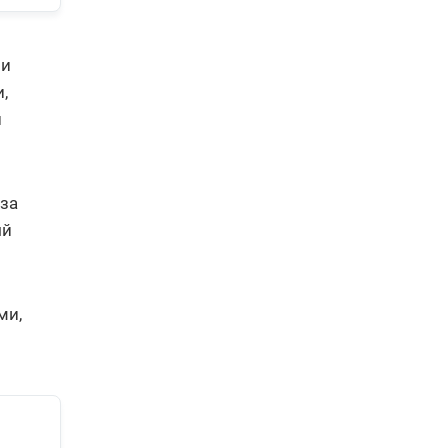
 и
,
й
 за
ый
ми,