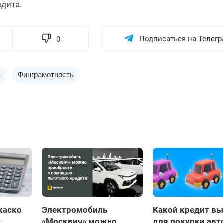
дита.
Подписаться на Телегр
0
ы
Финграмотность
каско
Электромобиль
Какой кредит вы
е
«Москвич» можно
для покупки авт