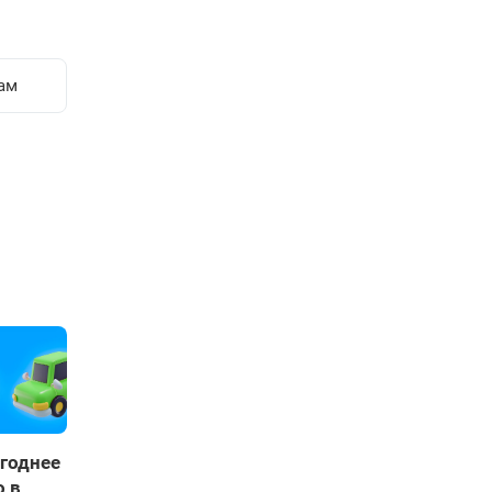
ам
годнее
о в