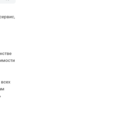
сервис,
анстве
жимости
 всех
ам
ь