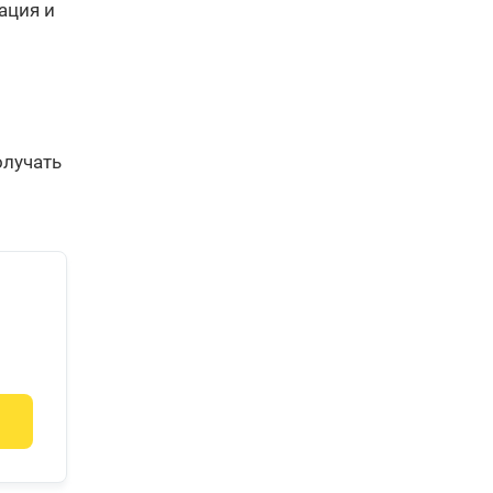
ация и
олучать