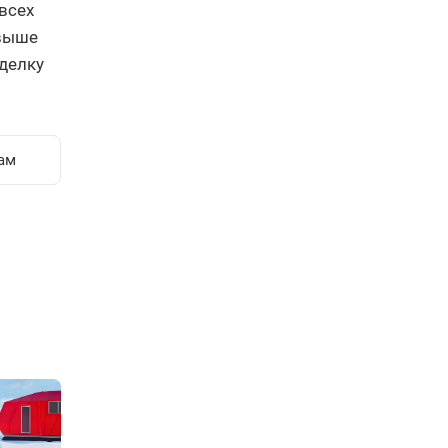
всех
свыше
делку
ам