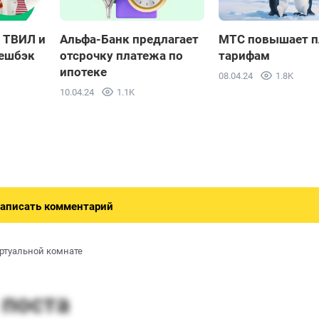
 ТВИЛ и
Альфа-Банк предлагает
МТС повышает п
кешбэк
отсрочку платежа по
тарифам
ипотеке
08.04.24
1.8K
10.04.24
1.1K
аписать комментарий
иртуальной комнате