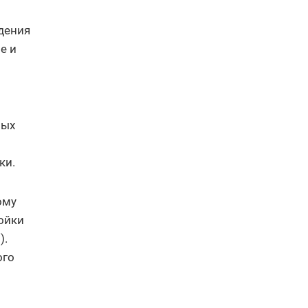
дения
е и
ных
ки.
ому
ойки
).
ого