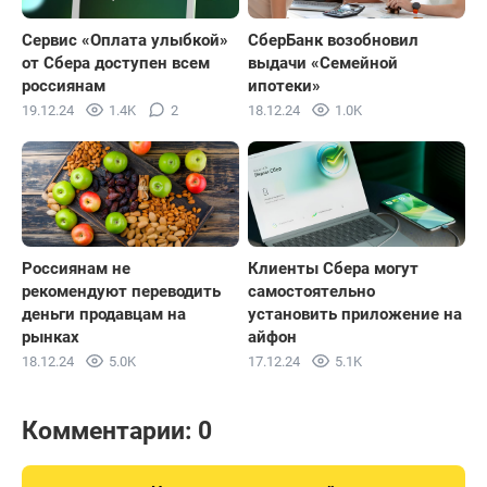
Сервис «Оплата улыбкой»
СберБанк возобновил
от Сбера доступен всем
выдачи «Семейной
россиянам
ипотеки»
19.12.24
1.4K
2
18.12.24
1.0K
Россиянам не
Клиенты Сбера могут
рекомендуют переводить
самостоятельно
деньги продавцам на
установить приложение на
рынках
айфон
18.12.24
5.0K
17.12.24
5.1K
Комментарии: 0