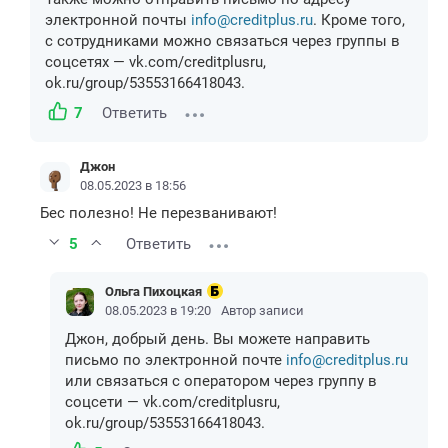
электронной почты
info@creditplus.ru
. Кроме того,
с сотрудниками можно связаться через группы в
соцсетях — vk.com/creditplusru,
ok.ru/group/53553166418043.
7
Ответить
Джон
08.05.2023 в 18:56
Бес полезно! Не перезванивают!
5
Ответить
Ольга Пихоцкая
08.05.2023 в 19:20
Автор записи
Джон, добрый день. Вы можете направить
письмо по электронной почте
info@creditplus.ru
или связаться с оператором через группу в
соцсети — vk.com/creditplusru,
ok.ru/group/53553166418043.