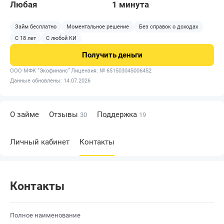
Любая
1 минута
Займ бесплатно
Моментальное решение
Без справок о доходах
С 18 лет
С любой КИ
Получить
деньги
ООО МФК “Экофинанс”
Лицензия: № 651503045006452
Данные обновлены: 14.07.2026
О займе
Отзывы
Поддержка
30
19
Личный кабинет
Контакты
Контакты
Полное наименование