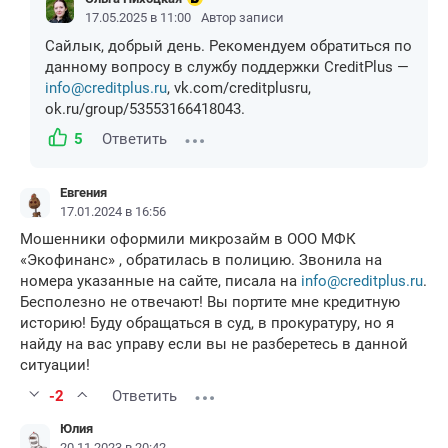
17.05.2025 в 11:00
Автор записи
Сайлык, добрый день. Рекомендуем обратиться по
данному вопросу в службу поддержки CreditPlus —
info@creditplus.ru
, vk.com/creditplusru,
ok.ru/group/53553166418043.
5
Ответить
Евгения
17.01.2024 в 16:56
Мошенники оформили микрозайм в ООО МФК
«Экофинанс» , обратилась в полицию. Звонила на
номера указанные на сайте, писала на
info@creditplus.ru
.
Бесполезно не отвечают! Вы портите мне кредитную
историю! Буду обращаться в суд, в прокуратуру, но я
найду на вас управу если вы не разберетесь в данной
ситуации!
-2
Ответить
Юлия
20.11.2023 в 20:42