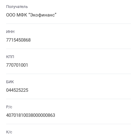
Получатель
ООО МФК “Экофинанс”
ИНН
7715450868
КПП
770701001
БИК
044525225
Р/с
40701810038000000863
К/с