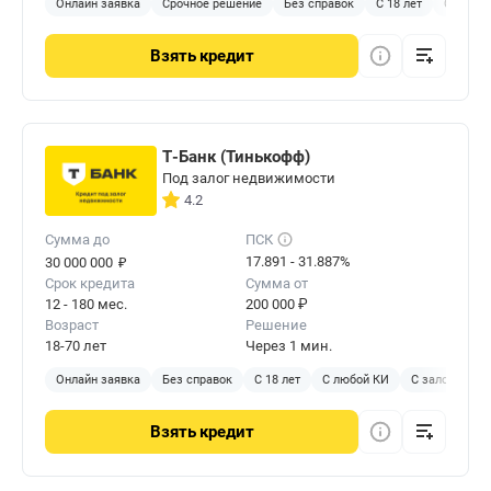
Онлайн заявка
Срочное решение
Без справок
С 18 лет
С любой
Взять
кредит
Т-Банк (Тинькофф)
Под залог недвижимости
4.2
Сумма до
ПСК
₽
17.891 - 31.887%
30 000 000
Срок кредита
Сумма от
12 - 180 мес.
200 000 ₽
Возраст
Решение
18-70 лет
Через 1 мин.
Онлайн заявка
Без справок
С 18 лет
С любой КИ
С залогом
Взять
кредит