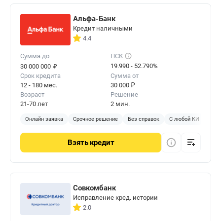
Альфа-Банк
Кредит наличными
4.4
Сумма до
ПСК
₽
19.990 - 52.790%
30 000 000
Срок кредита
Сумма от
12 - 180 мес.
30 000 ₽
Возраст
Решение
21-70 лет
2 мин.
Онлайн заявка
Срочное решение
Без справок
С любой КИ
Без 
Взять
кредит
Совкомбанк
Исправление кред. истории
2.0