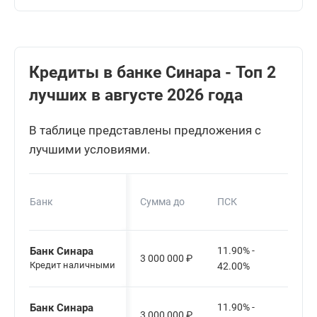
Кредиты в банке Синара - Топ 2
лучших в августе 2026 года
В таблице представлены предложения с
лучшими условиями.
Сро
Банк
Сумма до
ПСК
кред
Банк Синара
11.90% -
3 000 000
₽
48-6
Кредит наличными
42.00%
Банк Синара
11.90% -
3 000 000
₽
12-6