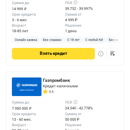
Сумма до
ПСК
₽
39.732 - 39.997%
14 999
Срок кредита
Сумма от
3 - 6 мес.
4 999 ₽
Возраст
Решение
18-85 лет
1 день
Онлайн заявка
Без справок
С 18 лет
С любой КИ
Без залога
Взять
кредит
Газпромбанк
Кредит наличными
4.6
Сумма до
ПСК
₽
24.540 - 42.778%
7 000 000
Срок кредита
Сумма от
13 - 60 мес.
50 000 ₽
Возраст
Решение