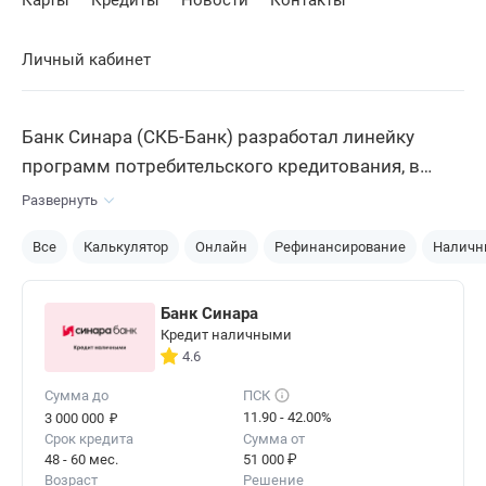
Карты
Кредиты
Новости
Контакты
Личный кабинет
Банк Синара (СКБ-Банк) разработал линейку
программ потребительского кредитования, в
которую входят 4 продукта. Каждая программа
Развернуть
ориентирована на определенные потребности.
Все
Калькулятор
Онлайн
Рефинансирование
Налич
Чтобы взять
кредит
в СКБ-Банке, не обязательно
бежать в его офис, достаточно подать онлайн-
заявку и ждать решение. Ответ поступает быстро,
Банк Синара
Кредит наличными
дается за 5 минут. После идете в офис и забираете
4.6
деньги. Процедура предельно упрощена.
Сумма до
ПСК
₽
11.90 - 42.00%
3 000 000
Срок кредита
Сумма от
48 - 60 мес.
51 000 ₽
Возраст
Решение