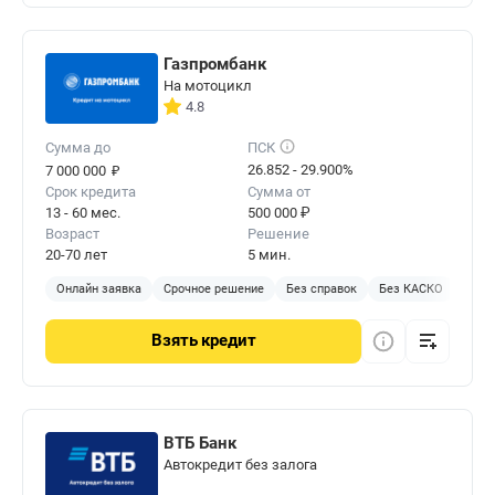
Газпромбанк
На мотоцикл
4.8
Сумма до
ПСК
₽
26.852 - 29.900%
7 000 000
Срок кредита
Сумма от
13 - 60 мес.
500 000 ₽
Возраст
Решение
20-70 лет
5 мин.
Онлайн заявка
Срочное решение
Без справок
Без КАСКО
Без 
Взять
кредит
ВТБ Банк
Автокредит без залога