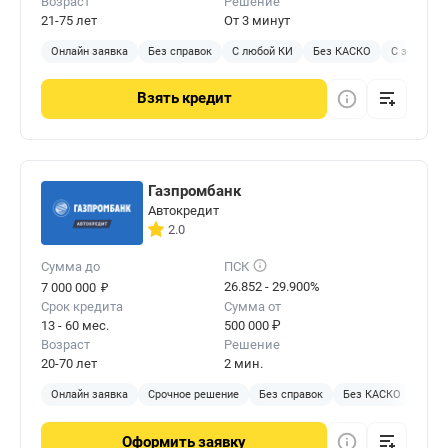
Возраст
Решение
21-75 лет
От 3 минут
Онлайн заявка
Без справок
С любой КИ
Без КАСКО
С залогом
Взять
кредит
Газпромбанк
Автокредит
2.0
Сумма до
ПСК
₽
26.852 - 29.900%
7 000 000
Срок кредита
Сумма от
13 - 60 мес.
500 000 ₽
Возраст
Решение
20-70 лет
2 мин.
Онлайн заявка
Срочное решение
Без справок
Без КАСКО
Без 
Оформить
заявку