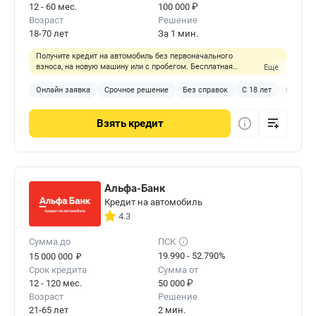
12 - 60 мес.
100 000 ₽
Возраст
Решение
18-70 лет
За 1 мин.
Получите кредит на автомобиль без первоначального
взноса, на новую машину или с пробегом. Бесплатная
Еще
подписка Pro на год.
Онлайн заявка
Срочное решение
Без справок
С 18 лет
С любой
Взять
кредит
Альфа-Банк
Кредит на автомобиль
4.3
Сумма до
ПСК
₽
19.990 - 52.790%
15 000 000
Срок кредита
Сумма от
12 - 120 мес.
50 000 ₽
Возраст
Решение
21-65 лет
2 мин.