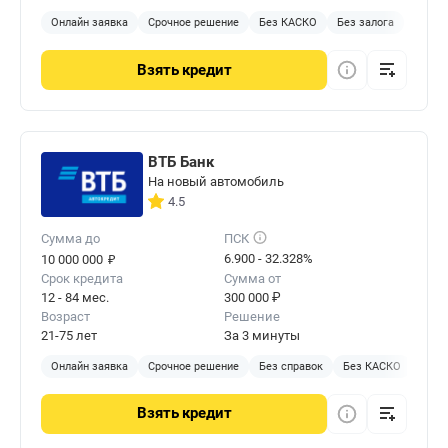
Онлайн заявка
Срочное решение
Без КАСКО
Без залога
Взять
кредит
ВТБ Банк
На новый автомобиль
4.5
Сумма до
ПСК
₽
6.900 - 32.328%
10 000 000
Срок кредита
Сумма от
12 - 84 мес.
300 000 ₽
Возраст
Решение
21-75 лет
За 3 минуты
Онлайн заявка
Срочное решение
Без справок
Без КАСКО
С за
Взять
кредит