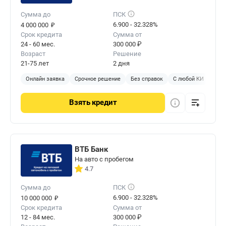
Сумма до
ПСК
₽
6.900 - 32.328%
4 000 000
Срок кредита
Сумма от
24 - 60 мес.
300 000 ₽
Возраст
Решение
21-75 лет
2 дня
Онлайн заявка
Срочное решение
Без справок
С любой КИ
Без
Взять
кредит
ВТБ Банк
На авто с пробегом
4.7
Сумма до
ПСК
₽
6.900 - 32.328%
10 000 000
Срок кредита
Сумма от
12 - 84 мес.
300 000 ₽