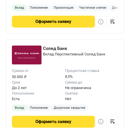
Вклад
Пополнение
Пролонгация
Частичное снятие
Досрочное 
Оформить
заявку
Солид Банк
Вклад Перспективный Солид Банк
Сумма от
Процентная ставка
₽
8,5%
50 000
Срок
Сумма до
До 2 лет
Не ограничена
Пополнение
Снятие
Есть
Нет
Вклад
Пополнение
Досрочное закрытие
Оформить
заявку