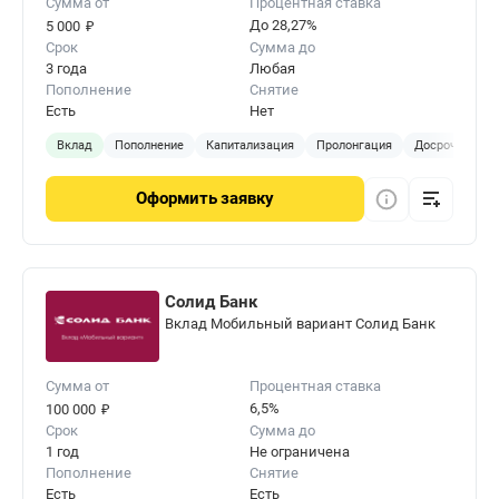
Сумма от
Процентная ставка
₽
До 28,27%
5 000
Срок
Сумма до
3 года
Любая
Пополнение
Снятие
Есть
Нет
Вклад
Пополнение
Капитализация
Пролонгация
Досрочное за
Оформить
заявку
Солид Банк
Вклад Мобильный вариант Солид Банк
Сумма от
Процентная ставка
₽
6,5%
100 000
Срок
Сумма до
1 год
Не ограничена
Пополнение
Снятие
Есть
Есть