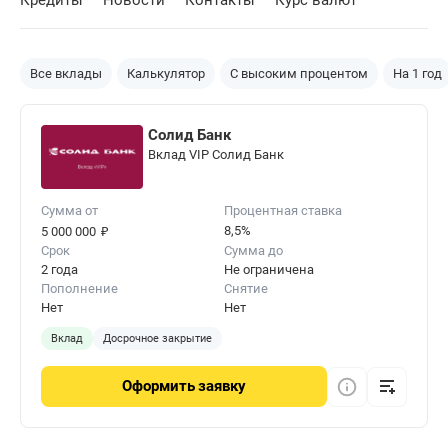
Кредиты
Новости
Контакты
Курс валют
Все вклады
Калькулятор
С высоким процентом
На 1 год
Солид Банк
Вклад VIP Солид Банк
Сумма от
Процентная ставка
₽
8,5%
5 000 000
Срок
Сумма до
2 года
Не ограничена
Пополнение
Снятие
Нет
Нет
Вклад
Досрочное закрытие
Оформить
заявку